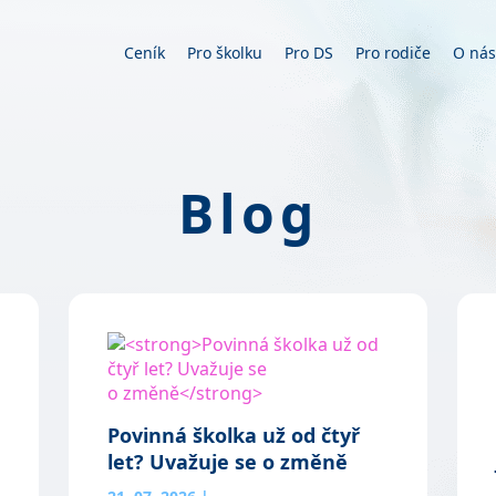
Ceník
Pro školku
Pro DS
Pro rodiče
O nás
Blog
Povinná školka už od čtyř
let? Uvažuje se o změně