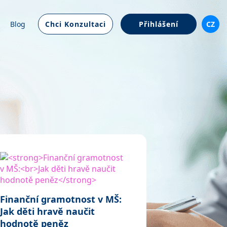
Blog
Chci Konzultaci
Přihlášení
CZ
Finanční gramotnost v MŠ:
Jak děti hravě naučit
hodnotě peněz