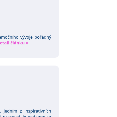
oemočního vývoje pořádný
etail článku »
. Jedním z inspirativních
í pracovat, je pedagogika