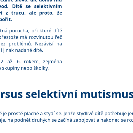
od. Dítě se selektivním
 z trucu, ale proto, že
pořit.
tná porucha, při které dítě
 přestože má rozvinutou řeč
bez problémů. Nezávisí na
i jinak nadané dítě.
 2. až. 6. rokem, zejména
é skupiny nebo školky.
ersus selektivní mutismu
 je prostě plaché a stydí se. Jenže stydlivé dítě potřebuje j
uje, na podnět druhých se začíná zapojovat a nakonec se ro