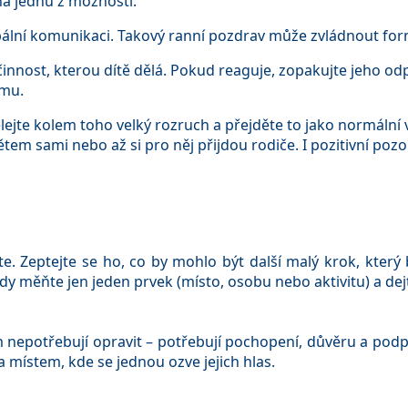
a jednu z možností.
bální komunikaci. Takový ranní pozdrav může zvládnout fo
innost, kterou dítě dělá. Pokud reaguje, zopakujte jeho odpov
 mu.
lejte kolem toho velký rozruch a přejděte to jako normální 
tětem sami nebo až si pro něj přijdou rodiče. I pozitivní poz
e. Zeptejte se ho, co by mohlo být další malý krok, který 
dy měňte jen jeden prvek (místo, osobu nebo aktivitu) a dej
 nepotřebují opravit – potřebují pochopení, důvěru a pod
a místem, kde se jednou ozve jejich hlas.