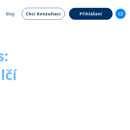
Blog
Chci Konzultaci
Přihlášení
CZ
s:
lčí