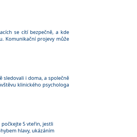
acích se cítí bezpečně, a kde
nku. Komunikační projevy může
tě sledovali i doma, a společně
ávštěvu klinického psychologa
očkejte 5 vteřin, jestli
pohybem hlavy, ukázáním