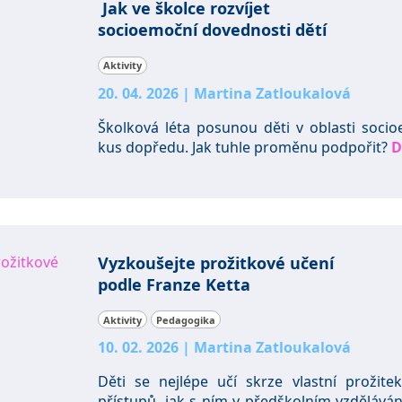
Jak ve školce rozvíjet
socioemoční dovednosti dětí
Aktivity
20. 04. 2026
|
Martina Zatloukalová
Školková léta posunou děti v oblasti soci
kus dopředu. Jak tuhle proměnu podpořit?
D
Vyzkoušejte prožitkové učení
podle Franze Ketta
Aktivity
Pedagogika
10. 02. 2026
|
Martina Zatloukalová
Děti se nejlépe učí skrze vlastní prožitek
přístupů, jak s ním v předškolním vzděláván