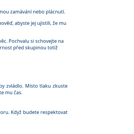
rmou zamávání nebo plácnutí.
ěď, abyste jej ujistili, že mu
věc. Pochvalu si schovejte na
ornost před skupinou totiž
by zvládlo. Místo tlaku zkuste
te mu čas.
poru. Když budete respektovat