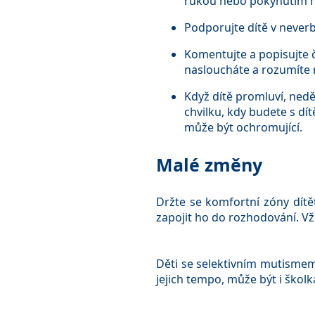
rukou nebo pokynutím n
Podporujte dítě v never
Komentujte a popisujte č
nasloucháte a rozumíte
Když dítě promluví, nedě
chvilku, kdy budete s dí
může být ochromující.
Malé změny
Držte se komfortní zóny dítět
zapojit ho do rozhodování. Vž
Děti se selektivním mutismem
jejich tempo, může být i školk