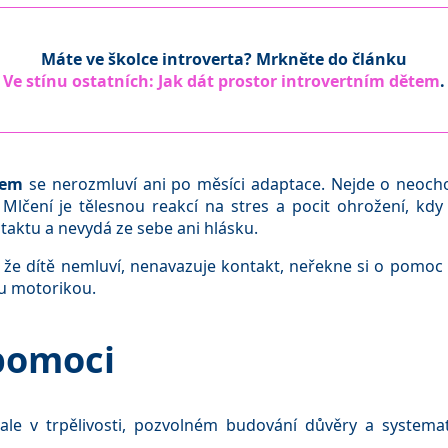
Máte ve školce introverta? Mrkněte do článku
Ve stínu ostatních: Jak dát prostor introvertním dětem
.
mem
se nerozmluví ani po měsíci adaptace. Nejde o neocho
 Mlčení je tělesnou reakcí na stres a pocit ohrožení, kdy 
taktu a nevydá ze sebe ani hlásku.
, že dítě nemluví, nenavazuje kontakt, neřekne si o pomoc 
u motorikou.
pomoci
 ale v trpělivosti, pozvolném budování důvěry a systemat