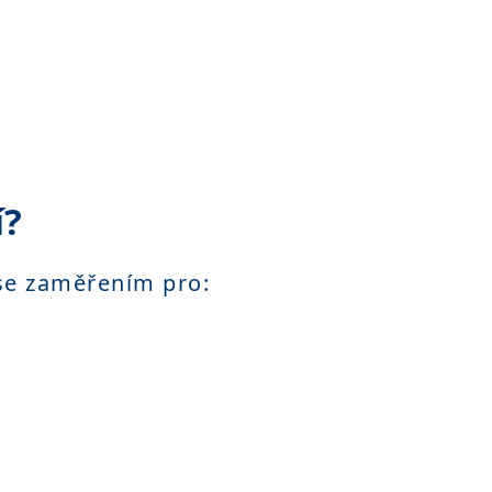
í?
 se zaměřením pro: