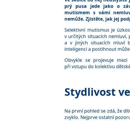
prý pusa jede jako o záv
mutismem s vámi nemluví
nemůže. Zjistěte, jak jej pod
Selektivní mutismus je úzkos
v určitých situacích nemluví,
a v jiných situacích mluví 
inteligenci a postihnout může 
Obvykle se projevuje mezi
při vstupu do kolektivu dětsk
Stydlivost v
Na první pohled se zdá, že dítě
zvyklo. Nejprve ostatní pozor