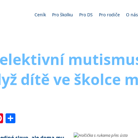
Ceník
Pro školku
Pro DS
Pro rodiče
O nás
elektivní mutismu
yž dítě ve školce m
In
l
essenger
Pinterest
Share
 jediné slovo, ale doma mu