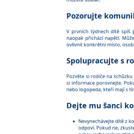
Pozorujte komuni
V prvních týdnech dítě spíš 
naopak přichází napětí. Může
ovlivnit konkrétní místo, osoba
Spolupracujte s ro
Pozvěte si rodiče na schůzku a
si informace porovnejte. Pok
nebo logopeda, kteří mají s t
Dejte mu šanci k
Nevynechávejte dítě z ko
odpoví. Pokud ne, zkust