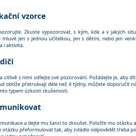
kační vzorce
pozorujte. Zkuste vypozorovat, s kým, kde a v jakých situ
 mluvit jen s jednou učitelkou, jen s dětmi, nebo jen ve
 i aktivita.
diči
 citlivě s nimi sdílejte své pozorování. Požádejte je, aby dí
ud obtíže přetrvávají déle než 4 týdny, můžete doporučit n
ímto typem úzkosti zkušenosti.
omunikovat
munikace a dejte mu šanci to zkoušet. Položte mu otázku a p
e otázku přeformulovat tak, aby zvládlo odpovědět třeba 