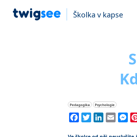
Školka v kapse
S
Kd
Pedagogika
Psychologie
Facebook
Twitter
Linked
Emai
M
Ve školce od něj neuslyšíte