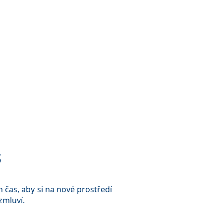
s
en čas, aby si na nové prostředí
zmluví.