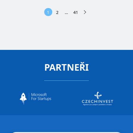
1
2
…
41
PARTNEŘI