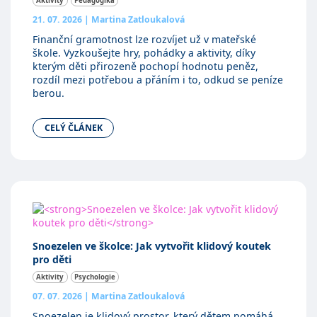
Aktivity
Pedagogika
21. 07. 2026
|
Martina Zatloukalová
Finanční gramotnost lze rozvíjet už v mateřské
škole. Vyzkoušejte hry, pohádky a aktivity, díky
kterým děti přirozeně pochopí hodnotu peněz,
rozdíl mezi potřebou a přáním i to, odkud se peníze
berou.
CELÝ ČLÁNEK
Snoezelen ve školce: Jak vytvořit klidový koutek
pro děti
Aktivity
Psychologie
07. 07. 2026
|
Martina Zatloukalová
Snoezelen je klidový prostor, který dětem pomáhá