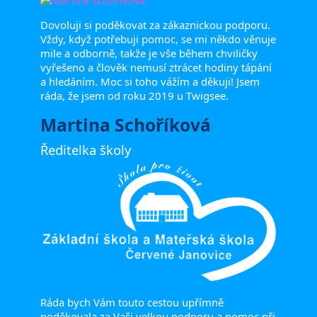
Dovoluji si poděkovat za zákaznickou podporu.
Vždy, když potřebuji pomoc, se mi někdo věnuje
mile a odborně, takže je vše během chviličky
vyřešeno a člověk nemusí ztrácet hodiny tápání
a hledáním. Moc si toho vážím a děkuji! Jsem
ráda, že jsem od roku 2019 u Twigsee.
Martina Schoříková
Ředitelka školy
Ráda bych Vám touto cestou upřímně
poděkovala za Vaši velkou podporu a pomoc při