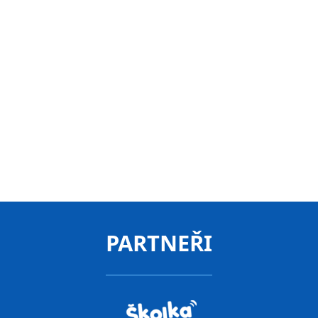
(kdy jsme ji začali nově používat) zrychlila,
zpřehlednila a zkvalitnila komunikaci mezi
mateřskou školou a rodiči. Navíc neuvěřitelně
usnadňuje práci veškerému personálu. Nadšení
z aplikace panuje i na straně rodičů.
Zuzana Černá
zástupkyně ředitelky
KONZULTACE ZDARMA
PARTNEŘI