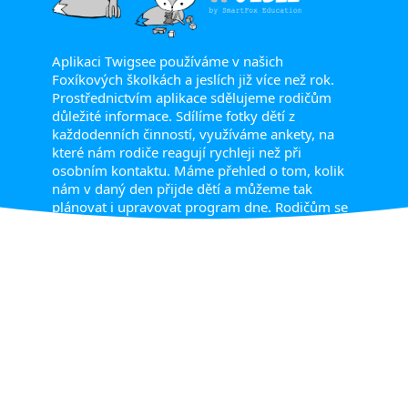
Aplikaci Twigsee používáme v našich
Foxíkových školkách a jeslích již více než rok.
Prostřednictvím aplikace sdělujeme rodičům
důležité informace. Sdílíme fotky dětí z
každodenních činností, využíváme ankety, na
které nám rodiče reagují rychleji než při
osobním kontaktu. Máme přehled o tom, kolik
nám v daný den přijde dětí a můžeme tak
plánovat i upravovat program dne. Rodičům se
na aplikaci líbí zejména to, že mají okamžité
informace o dění ve školce/jeslích, vidí spousty
fotek a mohou své dítě během pár kliknutí
omluvit na dobu, na kterou potřebují. Aplikace
Twigsee reaguje na potřeby našich školek a jeslí,
její ovládání je pro učitele, chůvy i rodiče rychlé
a snadné. S aplikací Twigsee jdeme zkrátka s
dobou.
Linda Janichová