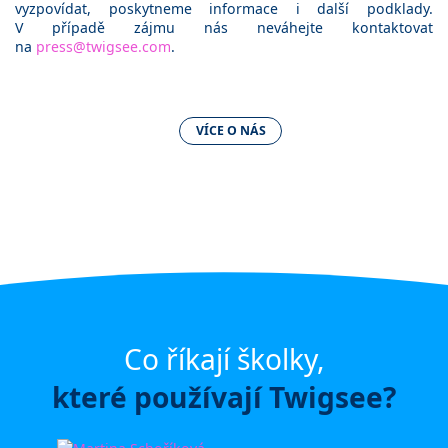
vyzpovídat, poskytneme informace i další podklady.
V případě zájmu nás neváhejte kontaktovat
na
press@twigsee.com
.
VÍCE O NÁS
Co říkají školky,
které používají Twigsee?