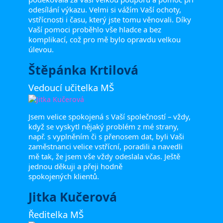
odesílání výkazu. Velmi si vážím Vaší ochoty,
vstřícnosti i času, který jste tomu věnovali. Díky
Vaší pomoci proběhlo vše hladce a bez
komplikací, což pro mě bylo opravdu velkou
úlevou.
Štěpánka Krtilová
Vedoucí učitelka MŠ
Jsem velice spokojená s Vaší společností – vždy,
když se vyskytl nějaký problém z mé strany,
např. s vyplněním či s přenosem dat, byli Vaši
zaměstnanci velice vstřícní, poradili a navedli
mě tak, že jsem vše vždy odeslala včas. Ještě
jednou děkuji a přeji hodně
spokojených klientů.
Jitka Kučerová
Ředitelka MŠ