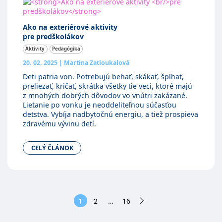
Ako na exteriérové aktivity
pre predškolákov
Aktivity
Pedagógika
20. 02. 2025
|
Martina Zatloukalová
Deti patria von. Potrebujú behať, skákať, šplhať,
preliezať, kričať, skrátka všetky tie veci, ktoré majú
z mnohých dobrých dôvodov vo vnútri zakázané.
Lietanie po vonku je neoddeliteľnou súčasťou
detstva. Vybíja nadbytočnú energiu, a tiež prospieva
zdravému vývinu detí.
CELÝ ČLÁNOK
1
2
…
16