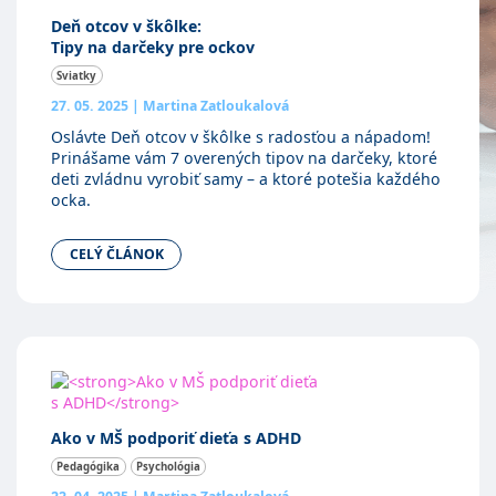
Deň otcov v škôlke:
Tipy na darčeky pre ockov
Sviatky
27. 05. 2025
|
Martina Zatloukalová
Oslávte Deň otcov v škôlke s radosťou a nápadom!
Prinášame vám 7 overených tipov na darčeky, ktoré
deti zvládnu vyrobiť samy – a ktoré potešia každého
ocka.
CELÝ ČLÁNOK
Ako v MŠ podporiť dieťa s ADHD
Pedagógika
Psychológia