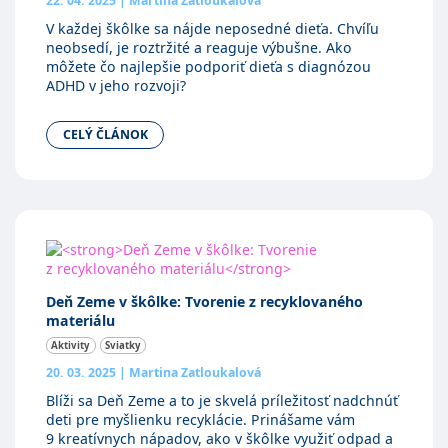
22. 04. 2025
|
Martina Zatloukalová
V každej škôlke sa nájde neposedné dieťa. Chvíľu
neobsedí, je roztržité a reaguje výbušne. Ako
môžete čo najlepšie podporiť dieťa s diagnózou
ADHD v jeho rozvoji?
CELÝ ČLÁNOK
Deň Zeme v škôlke: Tvorenie z recyklovaného
materiálu
Aktivity
Sviatky
20. 03. 2025
|
Martina Zatloukalová
Blíži sa Deň Zeme a to je skvelá príležitosť nadchnúť
deti pre myšlienku recyklácie. Prinášame vám
9 kreatívnych nápadov, ako v škôlke využiť odpad a