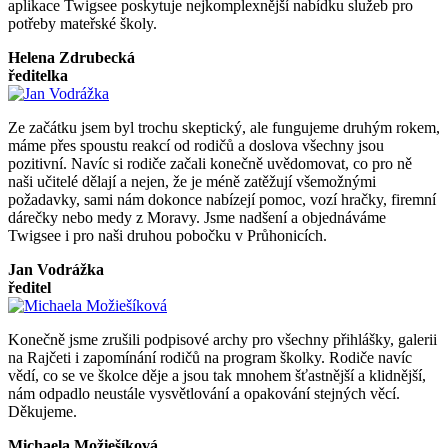
aplikace Twigsee poskytuje nejkomplexnější nabídku služeb pro
potřeby mateřské školy.
Helena Zdrubecká
ředitelka
Ze začátku jsem byl trochu skeptický, ale fungujeme druhým rokem,
máme přes spoustu reakcí od rodičů a doslova všechny jsou
pozitivní. Navíc si rodiče začali konečně uvědomovat, co pro ně
naši učitelé dělají a nejen, že je méně zatěžují všemožnými
požadavky, sami nám dokonce nabízejí pomoc, vozí hračky, firemní
dárečky nebo medy z Moravy. Jsme nadšení a objednáváme
Twigsee i pro naši druhou pobočku v Průhonicích.
Jan Vodrážka
ředitel
Konečně jsme zrušili podpisové archy pro všechny přihlášky, galerii
na Rajčeti i zapomínání rodičů na program školky. Rodiče navíc
vědí, co se ve školce děje a jsou tak mnohem šťastnější a klidnější,
nám odpadlo neustále vysvětlování a opakování stejných věcí.
Děkujeme.
Michaela Možiešíková