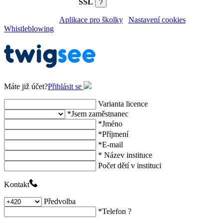
SSL
?
©2026 Twigsee |
Aplikace pro školky
|
Nastavení cookies
|
Whistleblowing
Máte již účet?
Přihlásit se
Varianta licence
*
Jsem zaměstnanec
*
Jméno
*
Příjmení
*
E-mail
*
Název instituce
Počet dětí v instituci
Kontakt
Předvolba
*
Telefon
?