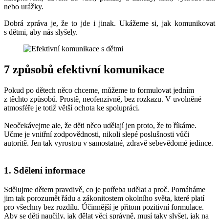
nebo urážky.
Dobrá zpráva je, že to jde i jinak. Ukážeme si, jak komunikovat
s dětmi, aby nás slyšely.
7 způsobů efektivní komunikace
Pokud po dětech něco chceme, můžeme to formulovat jedním
z těchto způsobů. Prostě, neofenzivně, bez rozkazu. V uvolněné
atmosféře je totiž větší ochota ke spolupráci.
Neočekávejme ale, že děti něco udělají jen proto, že to říkáme.
Učme je vnitřní zodpovědnosti, nikoli slepé poslušnosti vůči
autoritě. Jen tak vyrostou v samostatné, zdravě sebevědomé jedince.
1. Sdělení informace
Sdělujme dětem pravdivě, co je potřeba udělat a proč. Pomáháme
jim tak porozumět řádu a zákonitostem okolního světa, které platí
pro všechny bez rozdílu. Účinnější je přitom pozitivní formulace.
Aby se děti naučily, jak dělat věci správně, musí taky slyšet, jak na