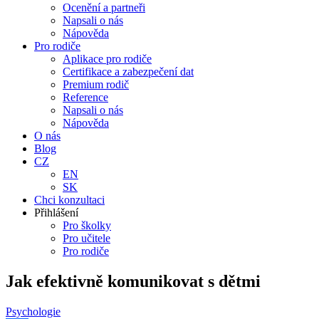
Ocenění a partneři
Napsali o nás
Nápověda
Pro rodiče
Aplikace pro rodiče
Certifikace a zabezpečení dat
Premium rodič
Reference
Napsali o nás
Nápověda
O nás
Blog
CZ
EN
SK
Chci konzultaci
Přihlášení
Pro školky
Pro učitele
Pro rodiče
Jak efektivně komunikovat s dětmi
Psychologie