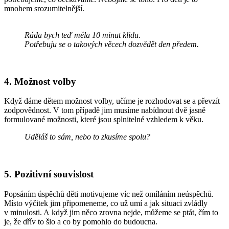
mnohem srozumitelnější.
Ráda bych teď měla 10 minut klidu.
Potřebuju se o takových věcech dozvědět den předem.
4. Možnost volby
Když dáme dětem možnost volby, učíme je rozhodovat se a převzít
zodpovědnost. V tom případě jim musíme nabídnout dvě jasně
formulované možnosti, které jsou splnitelné vzhledem k věku.
Uděláš to sám, nebo to zkusíme spolu?
5. Pozitivní souvislost
Popsáním úspěchů děti motivujeme víc než omíláním neúspěchů.
Místo výčitek jim připomeneme, co už umí a jak situaci zvládly
v minulosti. A když jim něco zrovna nejde, můžeme se ptát, čím to
je, že dřív to šlo a co by pomohlo do budoucna.