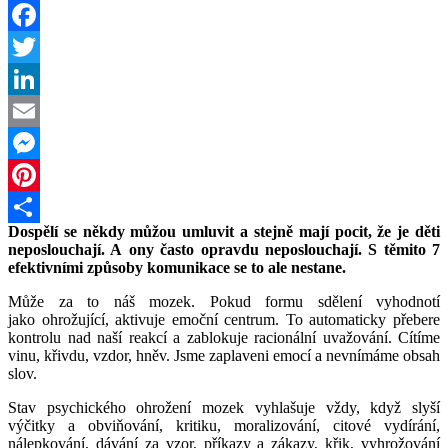
Facebook
Twitter
LinkedIn
Email
Messenger
Pinterest
Dospělí se někdy můžou umluvit a stejně mají pocit, že je děti
Share
neposlouchají. A ony často opravdu neposlouchají. S těmito 7
efektivními způsoby komunikace se to ale nestane.
Může za to náš mozek. Pokud formu sdělení vyhodnotí
jako ohrožující, aktivuje emoční centrum. To automaticky přebere
kontrolu nad naší reakcí a zablokuje racionální uvažování. Cítíme
vinu, křivdu, vzdor, hněv. Jsme zaplaveni emocí a nevnímáme obsah
slov.
Stav psychického ohrožení mozek vyhlašuje vždy, když slyší
výčitky a obviňování, kritiku, moralizování, citové vydírání,
nálepkování, dávání za vzor, příkazy a zákazy, křik, vyhrožování