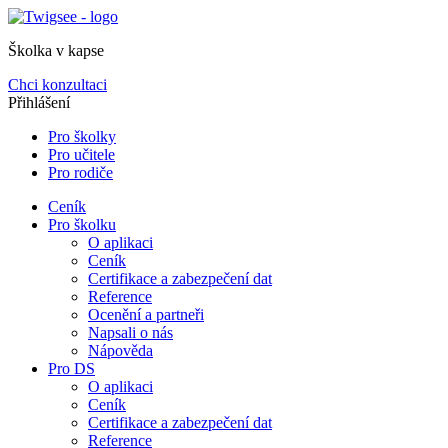
Školka v kapse
Chci konzultaci
Přihlášení
Pro školky
Pro učitele
Pro rodiče
Ceník
Pro školku
O aplikaci
Ceník
Certifikace a zabezpečení dat
Reference
Ocenění a partneři
Napsali o nás
Nápověda
Pro DS
O aplikaci
Ceník
Certifikace a zabezpečení dat
Reference