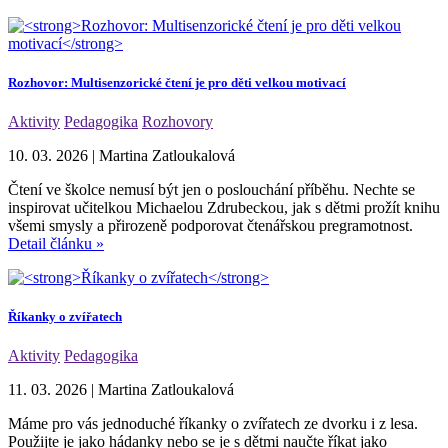
Rozhovor: Multisenzorické čtení je pro děti velkou motivací
Aktivity
Pedagogika
Rozhovory
10. 03. 2026
|
Martina Zatloukalová
Čtení ve školce nemusí být jen o poslouchání příběhu. Nechte se
inspirovat učitelkou Michaelou Zdrubeckou, jak s dětmi prožít knihu
všemi smysly a přirozeně podporovat čtenářskou pregramotnost.
Detail článku »
Říkanky o zvířatech
Aktivity
Pedagogika
11. 03. 2026
|
Martina Zatloukalová
Máme pro vás jednoduché říkanky o zvířatech ze dvorku i z lesa.
Použijte je jako hádanky nebo se je s dětmi naučte říkat jako