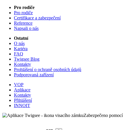
Pro rodiče
Pro rodiče
Certifikace a zabezpečení
Reference
Napsali o nás
Ostatní
O nás
Kariéra
FAQ
Twigsee Blog
Kontakty
Prohlášení o ochraně osobních údajů
Podporovaná zařízení
VOP
Aplikace
Kontakty
Přihlášení
INNOIT
Zabezpečeno pomocí