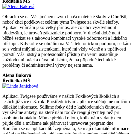
Ředitelka MŠ
Obracím se na Vás jménem svým i naší mateřské školy v Obořišti,
neboť chci poděkovat celému týmu Twigsee za skvělé služby.
Aplikaci vnímám jako velký přínos, ale co chci vyzdvihnout
především, je úroveň zákaznické podpory. V dnešní době není
běžné setkat se s takovou kombinací vysoké odbornosti a lidského
přístupu. Kdykoliv se obrátím na Vaši telefonickou podporu, setkám
se s velmi milými asistentkami, které mi vždy věcně a s trpělivostí
poradí. Váš lidský a profesionální přístup mi velmi usnadňuje
každodenní práci a dává mi jistotu, že na případné technické
problémy či administrativní výzvy nejsem sama.
Alena Baková
Ředitelka MŠ
Aplikaci Twigsee používáme v našich Foxíkových školkách a
jeslích již více než rok. Prostřednictvím aplikace sdělujeme rodičům
důležité informace. Sdílíme fotky dětí z každodenních činností,
využíváme ankety, na které nám rodiče reagují rychleji než při
osobním kontaktu. Máme přehled o tom, kolik nám v daný den
přijde dětí a můžeme tak plánovat i upravovat program dne.
Rodičům se na aplikaci líbí zejména to, že mají okamžité informace
o dění ve školce/jeslích, vidí spousty fotek a mohou své dítě během