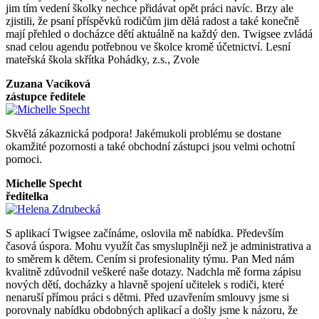
jim tím vedení školky nechce přidávat opět práci navíc. Brzy ale
zjistili, že psaní příspěvků rodičům jim dělá radost a také konečně
mají přehled o docházce dětí aktuálně na každý den. Twigsee zvládá
snad celou agendu potřebnou ve školce kromě účetnictví. Lesní
mateřská škola skřítka Pohádky, z.s., Zvole
Zuzana Vacíková
zástupce ředitele
Skvělá zákaznická podpora! Jakémukoli problému se dostane
okamžité pozornosti a také obchodní zástupci jsou velmi ochotní
pomoci.
Michelle Specht
ředitelka
S aplikací Twigsee začínáme, oslovila mě nabídka. Především
časová úspora. Mohu využít čas smysluplněji než je administrativa a
to směrem k dětem. Cením si profesionality týmu. Pan Med nám
kvalitně zdůvodnil veškeré naše dotazy. Nadchla mě forma zápisu
nových dětí, docházky a hlavně spojení učitelek s rodiči, které
nenaruší přímou práci s dětmi. Před uzavřením smlouvy jsme si
porovnaly nabídku obdobných aplikací a došly jsme k názoru, že