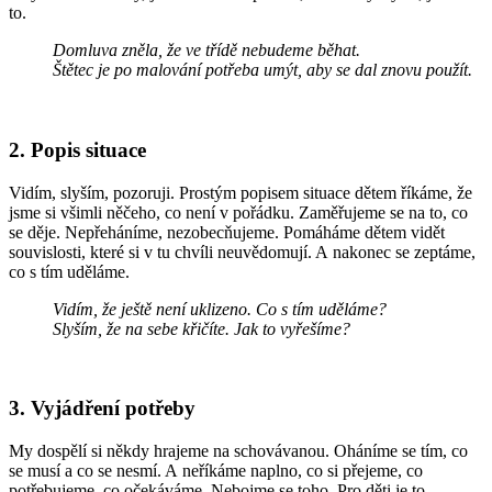
to.
Domluva zněla, že ve třídě nebudeme běhat.
Štětec je po malování potřeba umýt, aby se dal znovu použít.
2. Popis situace
Vidím, slyším, pozoruji. Prostým popisem situace dětem říkáme, že
jsme si všimli něčeho, co není v pořádku. Zaměřujeme se na to, co
se děje. Nepřeháníme, nezobecňujeme. Pomáháme dětem vidět
souvislosti, které si v tu chvíli neuvědomují. A nakonec se zeptáme,
co s tím uděláme.
Vidím, že ještě není uklizeno. Co s tím uděláme?
Slyším, že na sebe křičíte. Jak to vyřešíme?
3. Vyjádření potřeby
My dospělí si někdy hrajeme na schovávanou. Oháníme se tím, co
se musí a co se nesmí. A neříkáme naplno, co si přejeme, co
potřebujeme, co očekáváme. Nebojme se toho. Pro děti je to