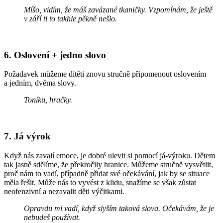
Míšo, vidím, že máš zavázané tkaničky. Vzpomínám, že ještě
v září ti to takhle pěkně nešlo.
6. Oslovení + jedno slovo
Požadavek můžeme dítěti znovu stručně připomenout oslovením
a jedním, dvěma slovy.
Toníku, hračky.
7. Já výrok
Když nás zavalí emoce, je dobré ulevit si pomocí já-výroku. Dětem
tak jasně sdělíme, že překročily hranice. Můžeme stručně vysvětlit,
proč nám to vadí, případně přidat své očekávání, jak by se situace
měla řešit. Může nás to vyvést z klidu, snažíme se však zůstat
neofenzivní a nezavalit děti výčitkami.
Opravdu mi vadí, když slyším taková slova. Očekávám, že je
nebudeš používat.