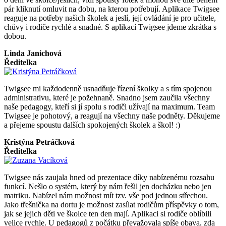
pár kliknutí omluvit na dobu, na kterou potřebují. Aplikace Twigsee
reaguje na potřeby našich školek a jeslí, její ovládání je pro učitele,
chůvy i rodiče rychlé a snadné. S aplikací Twigsee jdeme zkrátka s
dobou.
Linda Janichová
Ředitelka
Twigsee mi každodenně usnadňuje řízení školky a s tím spojenou
administrativu, které je požehnaně. Snadno jsem zaučila všechny
naše pedagogy, kteří si jí spolu s rodiči užívají na maximum. Team
Twigsee je pohotový, a reagují na všechny naše podněty. Děkujeme
a přejeme spoustu dalších spokojených školek a škol! :)
Kristýna Petráčková
Ředitelka
Twigsee nás zaujala hned od prezentace díky nabízenému rozsahu
funkcí. Nešlo o systém, který by nám řešil jen docházku nebo jen
matriku. Nabízel nám možnost mít tzv. vše pod jednou střechou.
Jako třešnička na dortu je možnost zasílat rodičům příspěvky o tom,
jak se jejich děti ve školce ten den mají. Aplikaci si rodiče oblíbili
velice rychle. U pedagogů z počátku převažovala spíše obava, zda