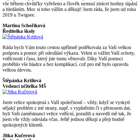
vše během chviličky vyřešeno a člověk nemusí ztrácet hodiny tápání
a hledáním. Moc si toho vážím a děkuji! Jsem ráda, že jsem od roku
2019 u Twigsee.
Martina Schoříková
Ředitelka školy
Ráda bych Vám touto cestou upřímně poděkovala za Vaši velkou
podporu a pomoc při odesílání výkazu. Velmi si vážím Vaší ochoty,
vstřícnosti i času, který jste tomu věnovali. Díky Vaší pomoci
proběhlo vše hladce a bez komplikací, což pro mě bylo opravdu
velkou úlevou.
Štěpánka Krtilová
Vedoucí učitelka MŠ
Jsem velice spokojená s Vaší společností – vždy, když se vyskytl
nějaký problém z mé strany, např. s vyplněním či s přenosem dat,
byli Vaši zaměstnanci velice vstřícní, poradili a navedli mě tak, že
jsem vše vždy odeslala včas. Ještě jednou děkuji a přeji hodně
spokojených klientů.
Jitka Kučerová