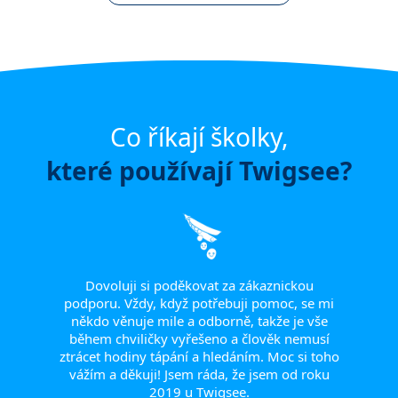
Co říkají školky,
které používají Twigsee?
olního
Rá
at)
poděk
la
při
odiči.
ocho
Dovoluji si poděkovat za zákaznickou
ci
věn
podporu. Vždy, když potřebuji pomoc, se mi
ikace
hlad
někdo věnuje mile a odborně, takže je vše
během chviličky vyřešeno a člověk nemusí
ztrácet hodiny tápání a hledáním. Moc si toho
vážím a děkuji! Jsem ráda, že jsem od roku
2019 u Twigsee.