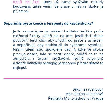
Kouči do škol
. Dnes už sama využívám metody
koučování, takže věřím, že práce u nás ve školce je
příjemná.
Doporučila byste kouče a terapeuty do každé školky?
Je to samozřejmě na zvážení každého ředitele podle
možností školky. Záleží ale na tom, jestli chci učitele
podpořit. Jestli chci, aby chodili do práce s úsměvem
a odpočinutí, aby nesklouzli do syndromu vyhoření.
Naším cílem jsou spokojené děti. A když ve školce
pracuje někdo, kdo se necítí dobře, odráží se to na
atmosféře i úrovni vzdělávání. Jedině vyrovnaný
a dobře naladěný pedagog je schopen předat dětem to
nejlepší.
Děkuji za rozhovor.
Mgr. Regína Ouhledová
Ředitelka Monty School of Prague