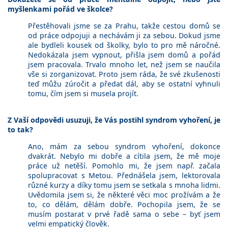
myšlenkami pořád ve školce?
Přestěhovali jsme se za Prahu, takže cestou domů se
od práce odpojuji a nechávám ji za sebou. Dokud jsme
ale bydleli kousek od školky, bylo to pro mě náročné.
Nedokázala jsem vypnout, přišla jsem domů a pořád
jsem pracovala. Trvalo mnoho let, než jsem se naučila
vše si zorganizovat. Proto jsem ráda, že své zkušenosti
teď můžu zúročit a předat dál, aby se ostatní vyhnuli
tomu, čím jsem si musela projít.
Z Vaší odpovědi usuzuji, že Vás postihl syndrom vyhoření, je
to tak?
Ano, mám za sebou syndrom vyhoření, dokonce
dvakrát. Nebylo mi dobře a cítila jsem, že mě moje
práce už netěší. Pomohlo mi, že jsem např. začala
spolupracovat s Metou. Přednášela jsem, lektorovala
různé kurzy a díky tomu jsem se setkala s mnoha lidmi.
Uvědomila jsem si, že některé věci moc prožívám a že
to, co dělám, dělám dobře. Pochopila jsem, že se
musím postarat v prvé řadě sama o sebe – byť jsem
velmi empatický člověk.