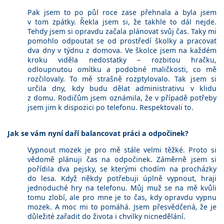
Pak jsem to po půl roce zase přehnala a byla jsem
v tom zpátky. Řekla jsem si, že takhle to dál nejde.
Tehdy jsem si opravdu začala plánovat svůj čas. Taky mi
pomohlo odpoutat se od prostředí školky a pracovat
dva dny v týdnu z domova. Ve školce jsem na každém
kroku viděla nedostatky – rozbitou hračku,
odloupnutou omítku a podobné maličkosti, co mě
rozčilovaly. To mě strašně rozptylovalo. Tak jsem si
určila dny, kdy budu dělat administrativu v klidu
z domu. Rodičům jsem oznámila, že v případě potřeby
jsem jim k dispozici po telefonu. Respektovali to.
Jak se vám nyní daří balancovat práci a odpočinek?
Vypnout mozek je pro mě stále velmi těžké. Proto si
vědomě plánuji čas na odpočinek. Záměrně jsem si
pořídila dva pejsky, se kterými chodím na procházky
do lesa. Když někdy potřebuji úplně vypnout, hraji
jednoduché hry na telefonu. Můj muž se na mě kvůli
tomu zlobí, ale pro mne je to čas, kdy opravdu vypnu
mozek. A moc mi to pomáhá. Jsem přesvědčená, že je
důležité zařadit do života i chvilky nicnedělání.