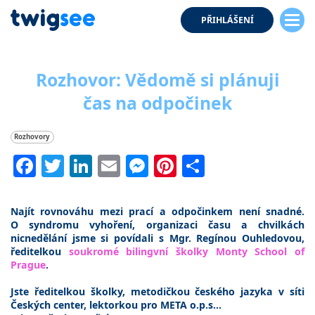
PŘIHLÁŠENÍ
Rozhovor: Vědomě si plánuji
čas na odpočinek
Rozhovory
Facebook
Twitter
LinkedIn
Email
Messenger
Pinterest
Share
Najít rovnováhu mezi prací a odpočinkem není snadné.
O syndromu vyhoření, organizaci času a chvilkách
nicnedělání jsme si povídali s Mgr. Regínou Ouhledovou,
ředitelkou
soukromé bilingvní školky Monty School of
Prague
.
Jste ředitelkou školky, metodičkou českého jazyka v síti
Českých center, lektorkou pro META o.p.s…