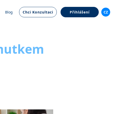
Blog
Chci Konzultaci
Přihlášení
CZ
smutkem