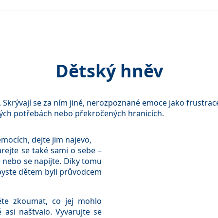
Dětský hněv
e. Skrývají se za ním jiné, nerozpoznané emoce jako frustrace
ých potřebách nebo překročených hranicích.
emocích, dejte jim najevo,
arejte se také sami o sebe –
 nebo se napijte. Díky tomu
abyste dětem byli průvodcem
ěte zkoumat, co jej mohlo
 asi naštvalo. Vyvarujte se