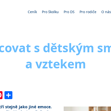
Ceník
Pro školku
Pro DS
Pro rodiče
O nás
acovat s dětským 
a vztekem
In
l
essenger
Pinterest
Share
ří stejně jako jiné emoce.