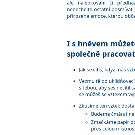
ale nálepkování či předha
nenechejte ostatní posmívat se
přirozená emoce, kterou občas
I s hněvem můžet
společně pracovat
Jak se cítíš, když máš vz
Vezmu tě do uklidňovac
s tebou, aby ses necítil 
se můžeš se vztekem vy
Zkusíme ten vztek dostat
Budeme čmárat na 
Zmačkáme papír do 
přes celou místnos