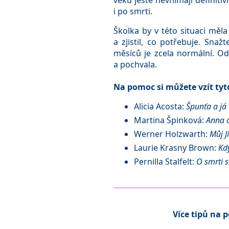
věku ještě nevnímají definiti
i po smrti.
Školka by v této situaci měl
a zjistil, co potřebuje. Sna
měsíců je zcela normální. Od
a pochvala.
Na pomoc si můžete vzít tyto
Alicia Acosta:
Špunťa a já
Martina Špinková:
Anna a
Werner Holzwarth:
Můj 
Laurie Krasny Brown:
Kd
Pernilla Stalfelt:
O smrti 
Více tipů na 