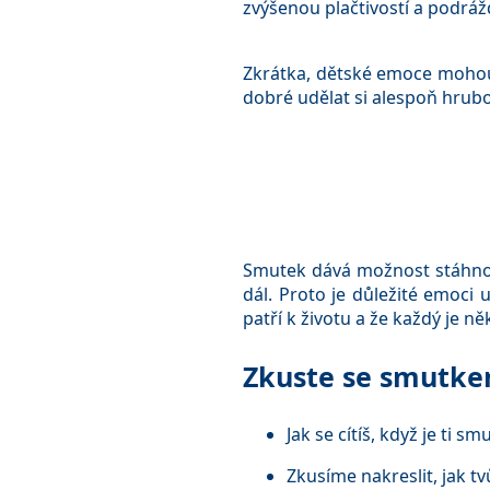
zvýšenou plačtivostí a podráž
Zkrátka, dětské emoce mohou m
dobré udělat si alespoň hrub
Smutek dává možnost stáhnout s
dál. Proto je důležité emoci u
patří k životu a že každý je ně
Zkuste se smutke
Jak se cítíš, když je ti s
Zkusíme nakreslit, jak t