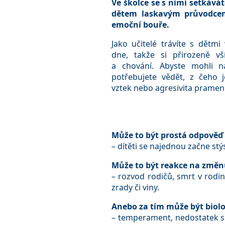
Ve školce se s nimi setkává
dětem laskavým průvodce
emoční bouře.
Jako učitelé trávíte s dětmi
dne, takže si přirozeně vš
a chování. Abyste mohli n
potřebujete vědět, z čeho je
vztek nebo agresivita pramení
Může to být prostá odpověď 
– dítěti se najednou začne s
Může to být reakce na změ
– rozvod rodičů, smrt v rod
zrady či viny.
Anebo za tím může být biolo
– temperament, nedostatek s