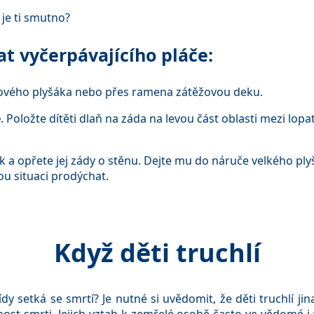
je ti smutno?
at vyčerpávajícího pláče:
těžového plyšáka nebo přes ramena zátěžovou deku.
e
. Položte dítěti dlaň na záda na levou část oblasti mezi lo
k a opřete jej zády o stěnu. Dejte mu do náruče velkého pl
ou situaci prodýchat.
Když děti truchlí
ídy setká se smrtí? Je nutné si uvědomit, že děti truchlí ji