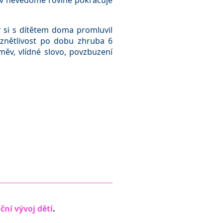
 i v nevědomé rovině pokračuje
y si s dítětem doma promluvil
 vznětlivost po dobu zhruba 6
měv, vlídné slovo, povzbuzení
ční vývoj dětí
.