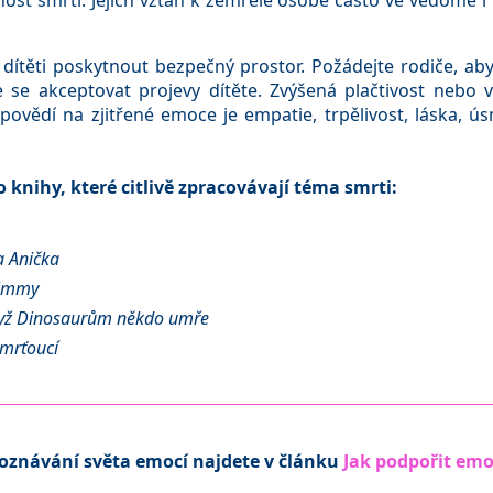
vnost smrti. Jejich vztah k zemřelé osobě často ve vědomé
a dítěti poskytnout bezpečný prostor. Požádejte rodiče, ab
žte se akceptovat projevy dítěte. Zvýšená plačtivost nebo
povědí na zjitřené emoce je empatie, trpělivost, láska, ús
 knihy, které citlivě zpracovávají téma smrti:
 Anička
Jimmy
yž Dinosaurům někdo umře
smrťoucí
poznávání světa emocí najdete v článku
Jak podpořit emo