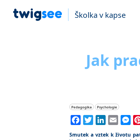
Školka v kapse
Jak pr
Pedagogika
Psychologie
Facebook
Twitter
Linked
Emai
M
Smutek a vztek k životu pat