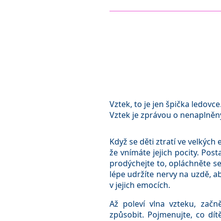
Vztek, to je jen špička ledovc
Vztek je zprávou o nenaplněn
Když se děti ztratí ve velkých 
že vnímáte jejich pocity. Post
prodýchejte to, opláchněte se
lépe udržíte nervy na uzdě, 
v jejich emocích.
Až poleví vlna vzteku, začn
způsobit. Pojmenujte, co dítě