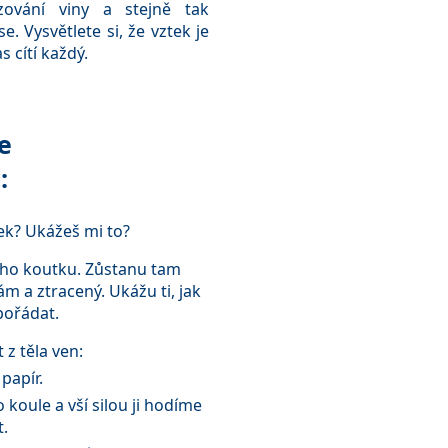
zování viny a stejně tak
. Vysvětlete si, že vztek je
 cítí každý.
e
:
tek? Ukážeš mi to?
ího koutku. Zůstanu tam
sám a ztracený. Ukážu ti, jak
pořádat.
 z těla ven:
papír.
koule a vší silou ji hodíme
t.