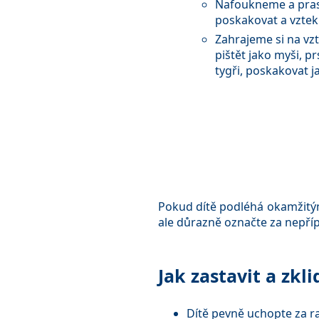
Nafoukneme a pra
poskakovat a vztek
Zahrajeme si na vz
pištět jako myši, pr
tygři, poskakovat ja
Pokud dítě podléhá okamžitým 
ale důrazně označte za nepřípu
Jak zastavit a zkl
Dítě pevně uchopte za 