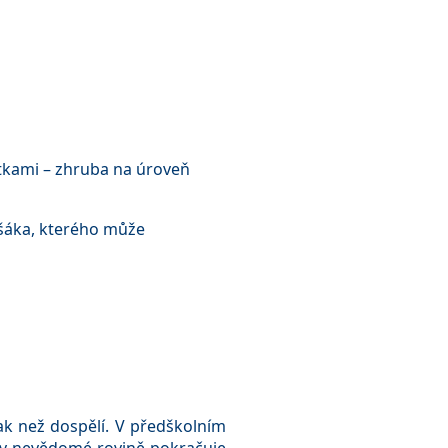
patkami – zhruba na úroveň
yšáka, kterého může
nak než dospělí. V předškolním