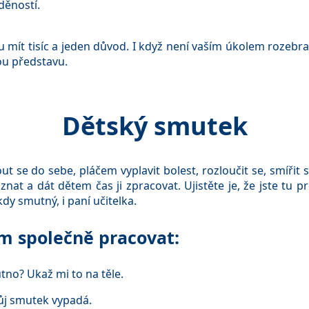
děností.
ít tisíc a jeden důvod. I když není vaším úkolem rozebrat 
ou představu.
Dětský smutek
e do sebe, pláčem vyplavit bolest, rozloučit se, smířit se 
znat a dát dětem čas ji zpracovat. Ujistěte je, že jste tu p
kdy smutný, i paní učitelka.
m společně pracovat:
mutno? Ukaž mi to na těle.
vůj smutek vypadá.