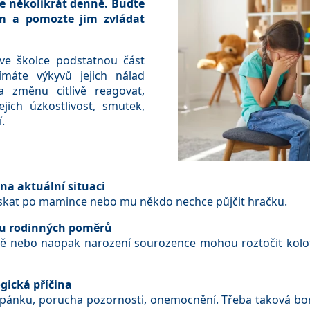
te několikrát denně. Buďte
m a pomozte jim zvládat
 ve školce podstatnou část
ímáte výkyvů jejich nálad
a změnu citlivě reagovat,
jich úzkostlivost, smutek,
.
na aktuální situaci
týskat po mamince nebo mu někdo nechce půjčit hračku.
nu rodinných poměrů
ině nebo naopak narození sourozence mohou roztočit kolot
gická příčina
pánku, porucha pozornosti, onemocnění. Třeba taková bore