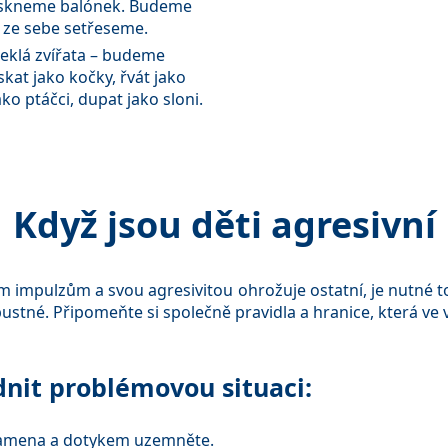
skneme balónek. Budeme
 ze sebe setřeseme.
teklá zvířata – budeme
skat jako kočky, řvát jako
ko ptáčci, dupat jako sloni.
Když jsou děti agresivní
impulzům a svou agresivitou ohrožuje ostatní, je nutné to 
stné. Připomeňte si společně pravidla a hranice, která ve va
idnit problémovou situaci:
ramena a dotykem uzemněte.