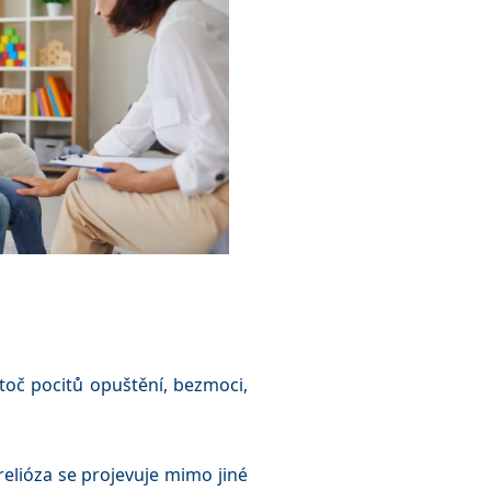
oč pocitů opuštění, bezmoci,
lióza se projevuje mimo jiné