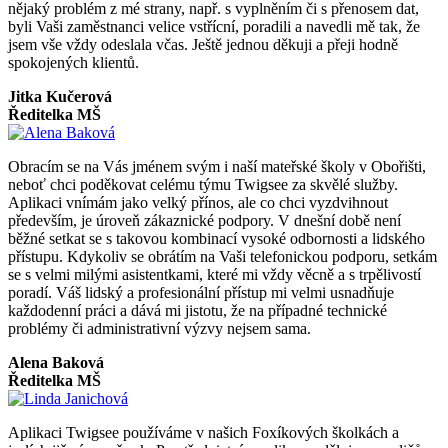
nějaký problém z mé strany, např. s vyplněním či s přenosem dat,
byli Vaši zaměstnanci velice vstřícní, poradili a navedli mě tak, že
jsem vše vždy odeslala včas. Ještě jednou děkuji a přeji hodně
spokojených klientů.
Jitka Kučerová
Ředitelka MŠ
Obracím se na Vás jménem svým i naší mateřské školy v Obořišti,
neboť chci poděkovat celému týmu Twigsee za skvělé služby.
Aplikaci vnímám jako velký přínos, ale co chci vyzdvihnout
především, je úroveň zákaznické podpory. V dnešní době není
běžné setkat se s takovou kombinací vysoké odbornosti a lidského
přístupu. Kdykoliv se obrátím na Vaši telefonickou podporu, setkám
se s velmi milými asistentkami, které mi vždy věcně a s trpělivostí
poradí. Váš lidský a profesionální přístup mi velmi usnadňuje
každodenní práci a dává mi jistotu, že na případné technické
problémy či administrativní výzvy nejsem sama.
Alena Baková
Ředitelka MŠ
Aplikaci Twigsee používáme v našich Foxíkových školkách a