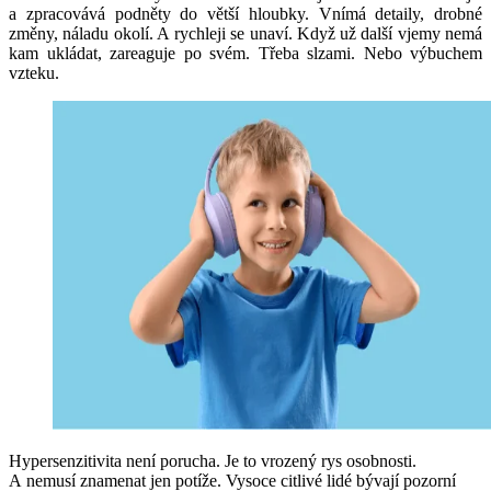
a zpracovává podněty do větší hloubky. Vnímá detaily, drobné
změny, náladu okolí. A rychleji se unaví. Když už další vjemy nemá
kam ukládat, zareaguje po svém. Třeba slzami. Nebo výbuchem
vzteku.
Hypersenzitivita není porucha. Je to vrozený rys osobnosti.
A nemusí znamenat jen potíže. Vysoce citlivé lidé bývají pozorní