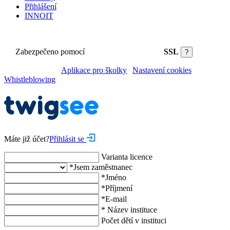
Přihlášení
INNOIT
Zabezpečeno pomocí
SSL
?
©2026 Twigsee |
Aplikace pro školky
|
Nastavení cookies
|
Whistleblowing
Máte již účet?
Přihlásit se
Varianta licence
*
Jsem zaměstnanec
*
Jméno
*
Příjmení
*
E-mail
*
Název instituce
Počet dětí v instituci