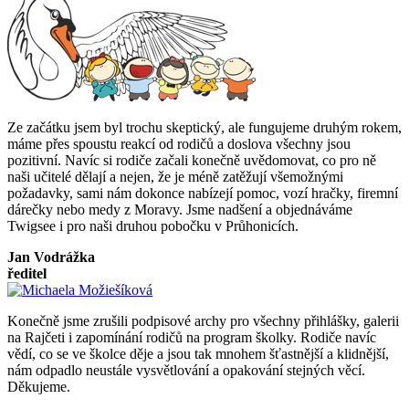
Ze začátku jsem byl trochu skeptický, ale fungujeme druhým rokem,
máme přes spoustu reakcí od rodičů a doslova všechny jsou
pozitivní. Navíc si rodiče začali konečně uvědomovat, co pro ně
naši učitelé dělají a nejen, že je méně zatěžují všemožnými
požadavky, sami nám dokonce nabízejí pomoc, vozí hračky, firemní
dárečky nebo medy z Moravy. Jsme nadšení a objednáváme
Twigsee i pro naši druhou pobočku v Průhonicích.
Jan Vodrážka
ředitel
Konečně jsme zrušili podpisové archy pro všechny přihlášky, galerii
na Rajčeti i zapomínání rodičů na program školky. Rodiče navíc
vědí, co se ve školce děje a jsou tak mnohem šťastnější a klidnější,
nám odpadlo neustále vysvětlování a opakování stejných věcí.
Děkujeme.