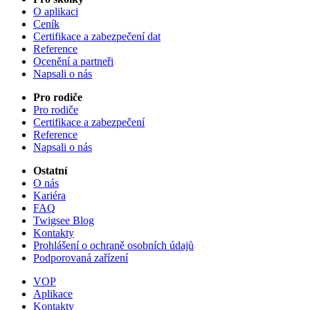
O aplikaci
Ceník
Certifikace a zabezpečení dat
Reference
Ocenění a partneři
Napsali o nás
Pro rodiče
Pro rodiče
Certifikace a zabezpečení
Reference
Napsali o nás
Ostatní
O nás
Kariéra
FAQ
Twigsee Blog
Kontakty
Prohlášení o ochraně osobních údajů
Podporovaná zařízení
VOP
Aplikace
Kontakty