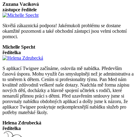
Zuzana Vacíková
zástupce ředitele
Skvělá zákaznická podpora! Jakémukoli problému se dostane
okamžité pozornosti a také obchodní zástupci jsou velmi ochotní
pomoci.
Michelle Specht
ředitelka
S aplikací Twigsee začínáme, oslovila mě nabídka. Především
časová úspora. Mohu využít čas smysluplněji než je administrativa a
to směrem k dětem. Cením si profesionality týmu. Pan Med nám
kvalitně zdůvodnil veškeré naše dotazy. Nadchla mě forma zápisu
nových dětí, docházky a hlavně spojení učitelek s rodiči, které
nenaruší přímou práci s dětmi. Před uzavřením smlouvy jsme si
porovnaly nabídku obdobných aplikací a došly jsme k názoru, že
aplikace Twigsee poskytuje nejkomplexnější nabídku služeb pro
potřeby mateřské školy.
Helena Zdrubecká
ředitelka