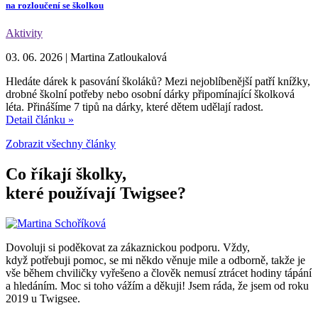
na rozloučení se školkou
Aktivity
03. 06. 2026
|
Martina Zatloukalová
Hledáte dárek k pasování školáků? Mezi nejoblíbenější patří knížky,
drobné školní potřeby nebo osobní dárky připomínající školková
léta. Přinášíme 7 tipů na dárky, které dětem udělají radost.
Detail článku »
Zobrazit všechny články
Co říkají školky,
které používají Twigsee?
Dovoluji si poděkovat za zákaznickou podporu. Vždy,
když potřebuji pomoc, se mi někdo věnuje mile a odborně, takže je
vše během chviličky vyřešeno a člověk nemusí ztrácet hodiny tápání
a hledáním. Moc si toho vážím a děkuji! Jsem ráda, že jsem od roku
2019 u Twigsee.