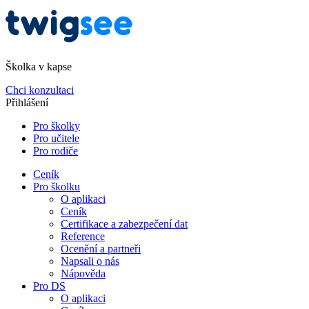
Školka v kapse
Chci konzultaci
Přihlášení
Pro školky
Pro učitele
Pro rodiče
Ceník
Pro školku
O aplikaci
Ceník
Certifikace a zabezpečení dat
Reference
Ocenění a partneři
Napsali o nás
Nápověda
Pro DS
O aplikaci