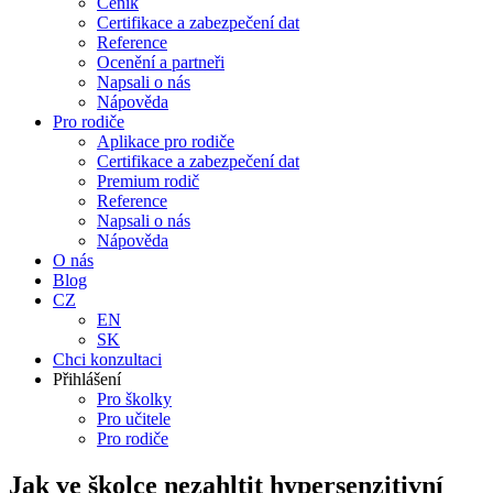
Ceník
Certifikace a zabezpečení dat
Reference
Ocenění a partneři
Napsali o nás
Nápověda
Pro rodiče
Aplikace pro rodiče
Certifikace a zabezpečení dat
Premium rodič
Reference
Napsali o nás
Nápověda
O nás
Blog
CZ
EN
SK
Chci konzultaci
Přihlášení
Pro školky
Pro učitele
Pro rodiče
Jak ve školce nezahltit hypersenzitivní