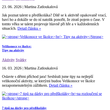
23. 06. 2026
|
Martina Zatloukalová
Jak poznat talent u předškoláka? Dítě se k aktivitě opakovaně vrací,
baví ho a dokáže se do ní natolik ponořit, že ztratí pojem o čase. V
tomto věku se talent projevuje hlavně při hře a v každodenních
situacích.
Detail článku »
Velikonoce ve školce:
Tipy na aktivity
Aktivity
Svátky
16. 03. 2026
|
Martina Zatloukalová
Oslavte s dětmi příchod jara! Sesbírali jsme tipy na nejlepší
velikonoční aktivity, se kterými budou Velikonoce ve školce
nezapomenutelným zážitkem.
Detail článku »
7 tipů na dárky pro předškoláky