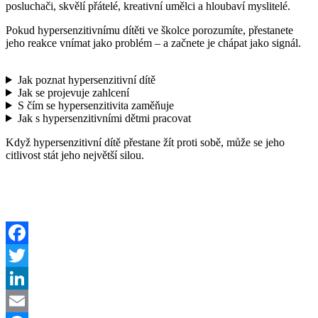
posluchači, skvělí přátelé, kreativní umělci a hloubaví myslitelé.
Pokud hypersenzitivnímu dítěti ve školce porozumíte, přestanete
jeho reakce vnímat jako problém – a začnete je chápat jako signál.
Jak poznat hypersenzitivní dítě
Jak se projevuje zahlcení
S čím se hypersenzitivita zaměňuje
Jak s hypersenzitivními dětmi pracovat
Když hypersenzitivní dítě přestane žít proti sobě, může se jeho
citlivost stát jeho největší silou.
Facebook
Twitter
LinkedIn