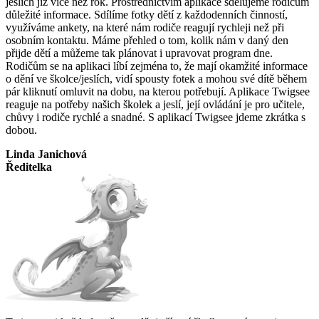
jeslích již více než rok. Prostřednictvím aplikace sdělujeme rodičům
důležité informace. Sdílíme fotky dětí z každodenních činností,
využíváme ankety, na které nám rodiče reagují rychleji než při
osobním kontaktu. Máme přehled o tom, kolik nám v daný den
přijde dětí a můžeme tak plánovat i upravovat program dne.
Rodičům se na aplikaci líbí zejména to, že mají okamžité informace
o dění ve školce/jeslích, vidí spousty fotek a mohou své dítě během
pár kliknutí omluvit na dobu, na kterou potřebují. Aplikace Twigsee
reaguje na potřeby našich školek a jeslí, její ovládání je pro učitele,
chůvy i rodiče rychlé a snadné. S aplikací Twigsee jdeme zkrátka s
dobou.
Linda Janichová
Ředitelka