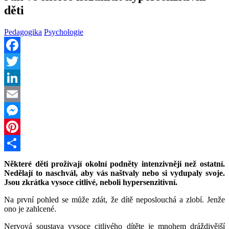
děti
Pedagogika
Psychologie
Facebook
Twitter
LinkedIn
Email
Messenger
Pinterest
Share
Některé děti prožívají okolní podněty intenzivněji než ostatní.
Nedělají to naschvál, aby vás naštvaly nebo si vydupaly svoje.
Jsou zkrátka vysoce citlivé, neboli hypersenzitivní.
Na první pohled se může zdát, že dítě neposlouchá a zlobí. Jenže
ono je zahlcené.
Nervová soustava vysoce citlivého dítěte je mnohem dráždivější