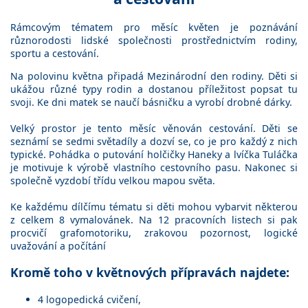
Rámcovým tématem pro měsíc květen je poznávání
různorodosti lidské společnosti prostřednictvím rodiny,
sportu a cestování.
Na polovinu května připadá Mezinárodní den rodiny. Děti si
ukážou různé typy rodin a dostanou příležitost popsat tu
svoji. Ke dni matek se naučí básničku a vyrobí drobné dárky.
Velký prostor je tento měsíc věnován cestování. Děti se
seznámí se sedmi světadíly a dozví se, co je pro každý z nich
typické. Pohádka o putování holčičky Haneky a lvíčka Tuláčka
je motivuje k výrobě vlastního cestovního pasu. Nakonec si
společně vyzdobí třídu velkou mapou světa.
Ke každému dílčímu tématu si děti mohou vybarvit některou
z celkem 8 vymalovánek. Na 12 pracovních listech si pak
procvičí grafomotoriku, zrakovou pozornost, logické
uvažování a počítání
Kromě toho v květnových přípravách najdete:
4 logopedická cvičení,