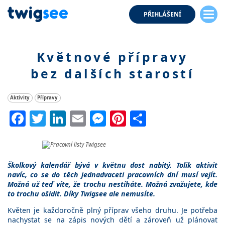
PŘIHLÁŠENÍ
Květnové přípravy
bez dalších starostí
Aktivity
Přípravy
Facebook
Twitter
LinkedIn
Email
Messenger
Pinterest
Share
Školkový kalendář bývá v květnu dost nabitý. Tolik aktivit
navíc, co se do těch jednadvaceti pracovních dní musí vejít.
Možná už teď víte, že trochu nestíháte. Možná zvažujete, kde
to trochu ošidit. Díky Twigsee ale nemusíte.
Květen je každoročně plný příprav všeho druhu. Je potřeba
nachystat se na zápis nových dětí a zároveň už plánovat