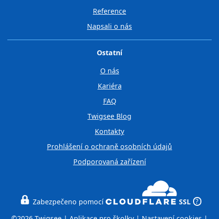
Reference
Napsali o nás
Ostatní
O nás
Kariéra
FAQ
Twigsee Blog
Kontakty
Prohlášení o ochraně osobních údajů
Podporovaná zařízení
Zabezpečeno pomocí
SSL
?
©2026 Twigsee |
Aplikace pro školky
|
Nastavení cookies
|