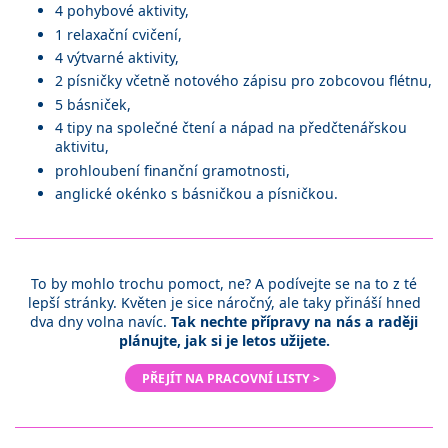
4 pohybové aktivity,
1 relaxační cvičení,
4 výtvarné aktivity,
2 písničky včetně notového zápisu pro zobcovou flétnu,
5 básniček,
4 tipy na společné čtení a nápad na předčtenářskou
aktivitu,
prohloubení finanční gramotnosti,
anglické okénko s básničkou a písničkou.
To by mohlo trochu pomoct, ne? A podívejte se na to z té
lepší stránky. Květen je sice náročný, ale taky přináší hned
dva dny volna navíc.
Tak nechte přípravy na nás a raději
plánujte, jak si je letos užijete.
PŘEJÍT NA PRACOVNÍ LISTY >