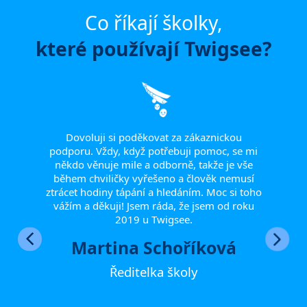
Co říkají školky,
které používají Twigsee?
olního
at)
la
odiči.
Dovoluji si poděkovat za zákaznickou
Rá
ci
podporu. Vždy, když potřebuji pomoc, se mi
poděk
ikace
někdo věnuje mile a odborně, takže je vše
při
během chviličky vyřešeno a člověk nemusí
ocho
ztrácet hodiny tápání a hledáním. Moc si toho
věn
vážím a děkuji! Jsem ráda, že jsem od roku
hlad
2019 u Twigsee.
Martina Schoříková
Ředitelka školy