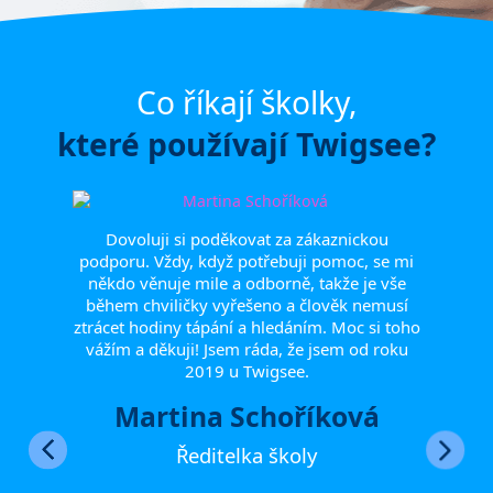
Co říkají školky,
které používají Twigsee?
olního
Dovoluji si poděkovat za zákaznickou
Rá
at)
podporu. Vždy, když potřebuji pomoc, se mi
poděk
la
někdo věnuje mile a odborně, takže je vše
při
odiči.
během chviličky vyřešeno a člověk nemusí
ocho
ci
ztrácet hodiny tápání a hledáním. Moc si toho
věn
ikace
vážím a děkuji! Jsem ráda, že jsem od roku
hlad
2019 u Twigsee.
Martina Schoříková
Ředitelka školy