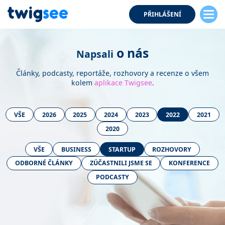
PŘIHLÁŠENÍ
o nás
Napsali
Články, podcasty, reportáže, rozhovory a recenze o všem
kolem
aplikace Twigsee
.
VŠE
2026
2025
2024
2023
2022
2021
2020
VŠE
BUSINESS
STARTUP
ROZHOVORY
ODBORNÉ ČLÁNKY
ZÚČASTNILI JSME SE
KONFERENCE
PODCASTY