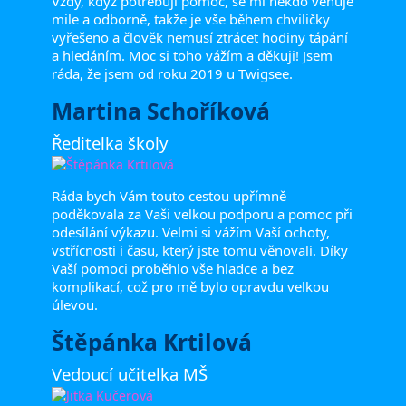
Vždy, když potřebuji pomoc, se mi někdo věnuje
mile a odborně, takže je vše během chviličky
vyřešeno a člověk nemusí ztrácet hodiny tápání
a hledáním. Moc si toho vážím a děkuji! Jsem
ráda, že jsem od roku 2019 u Twigsee.
Martina Schoříková
Ředitelka školy
Ráda bych Vám touto cestou upřímně
poděkovala za Vaši velkou podporu a pomoc při
odesílání výkazu. Velmi si vážím Vaší ochoty,
vstřícnosti i času, který jste tomu věnovali. Díky
Vaší pomoci proběhlo vše hladce a bez
komplikací, což pro mě bylo opravdu velkou
úlevou.
Štěpánka Krtilová
Vedoucí učitelka MŠ