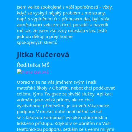
Jsem velice spokojená s Vaší společností – vždy,
když se vyskytl nějaký problém z mé strany,
např. s vyplněním či s přenosem dat, byli Vaši
zaměstnanci velice vstřícní, poradili a navedli
mě tak, že jsem vše vždy odeslala včas. Ještě
jednou děkuji a přeji hodně
spokojených klientů.
Jitka Kučerová
Ředitelka MŠ
Obracím se na Vás jménem svým i naší
mateřské školy v Obořišti, neboť chci poděkovat
celému týmu Twigsee za skvělé služby. Aplikaci
vnímám jako velký přínos, ale co chci
vyzdvihnout především, je úroveň zákaznické
podpory. V dnešní době není běžné setkat
se s takovou kombinací vysoké odbornosti a
lidského přístupu. Kdykoliv se obrátím na Vaši
telefonickou podporu, setkám se s velmi milými