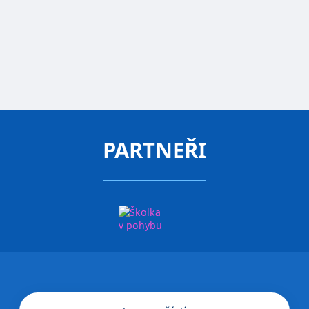
zástupkyně ředitelky
KONZULTACE ZDARMA
PARTNEŘI