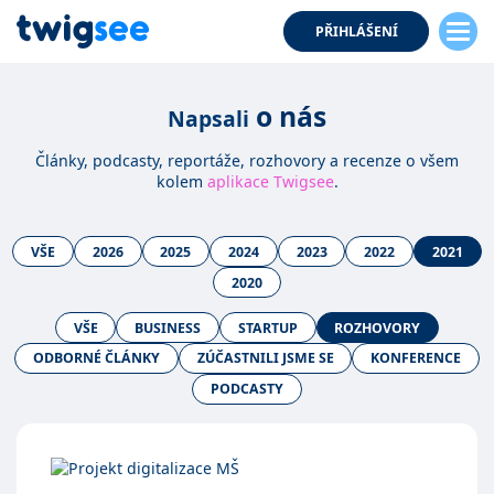
PŘIHLÁŠENÍ
o nás
Napsali
Články, podcasty, reportáže, rozhovory a recenze o všem
kolem
aplikace Twigsee
.
VŠE
2026
2025
2024
2023
2022
2021
2020
VŠE
BUSINESS
STARTUP
ROZHOVORY
ODBORNÉ ČLÁNKY
ZÚČASTNILI JSME SE
KONFERENCE
PODCASTY