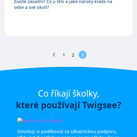
životě zásadní? Co ji těší a jaké nároky klade na
sebe a své okolí?
1
2
3
Co říkají školky,
které používají Twigsee?
Dovoluji si poděkovat za zákaznickou podporu.