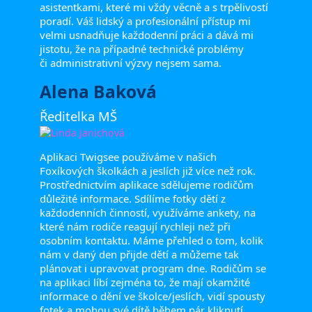
asistentkami, které mi vždy věcně a s trpělivostí
poradí. Váš lidský a profesionální přístup mi
velmi usnadňuje každodenní práci a dává mi
jistotu, že na případné technické problémy
či administrativní výzvy nejsem sama.
Alena Baková
Ředitelka MŠ
Aplikaci Twigsee používáme v našich
Foxíkových školkách a jeslích již více než rok.
Prostřednictvím aplikace sdělujeme rodičům
důležité informace. Sdílíme fotky dětí z
každodenních činností, využíváme ankety, na
které nám rodiče reagují rychleji než při
osobním kontaktu. Máme přehled o tom, kolik
nám v daný den přijde dětí a můžeme tak
plánovat i upravovat program dne. Rodičům se
na aplikaci líbí zejména to, že mají okamžité
informace o dění ve školce/jeslích, vidí spousty
fotek a mohou své dítě během pár kliknutí