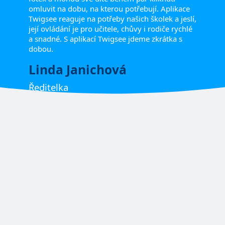
omluvit na dobu, na kterou potřebují. Aplikace
Twigsee reaguje na potřeby našich školek a jeslí,
její ovládání je pro učitele, chůvy i rodiče rychlé
a snadné. S aplikací Twigsee jdeme zkrátka s
dobou.
Linda Janichová
Ředitelka
Twigsee mi každodenně usnadňuje řízení školky
a s tím spojenou administrativu, které je
požehnaně. Snadno jsem zaučila všechny naše
pedagogy, kteří si jí spolu s rodiči užívají na
maximum. Team Twigsee je pohotový, a reagují
na všechny naše podněty. Děkujeme a přejeme
spoustu dalších spokojených školek a škol! :)
Kristýna Petráčková
Ředitelka