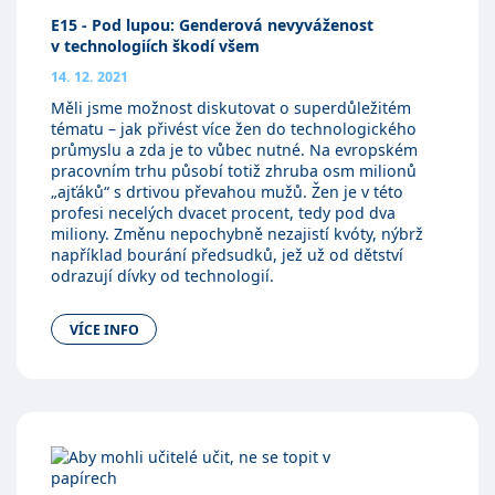
E15 - Pod lupou: Genderová nevyváženost
v technologiích škodí všem
14. 12. 2021
Měli jsme možnost diskutovat o superdůležitém
tématu – jak přivést více žen do technologického
průmyslu a zda je to vůbec nutné. Na evropském
pracovním trhu působí totiž zhruba osm milionů
„ajťáků“ s drtivou převahou mužů. Žen je v této
profesi necelých dvacet procent, tedy pod dva
miliony. Změnu nepochybně nezajistí kvóty, nýbrž
například bourání předsudků, jež už od dětství
odrazují dívky od technologií.
VÍCE INFO