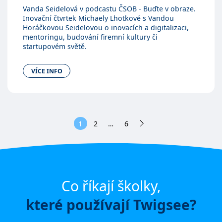
Vanda Seidelová v podcastu ČSOB - Buďte v obraze.
Inovační čtvrtek Michaely Lhotkové s Vandou
Horáčkovou Seidelovou o inovacích a digitalizaci,
mentoringu, budování firemní kultury či
startupovém světě.
VÍCE INFO
1
2
…
6
Co říkají školky,
které používají Twigsee?