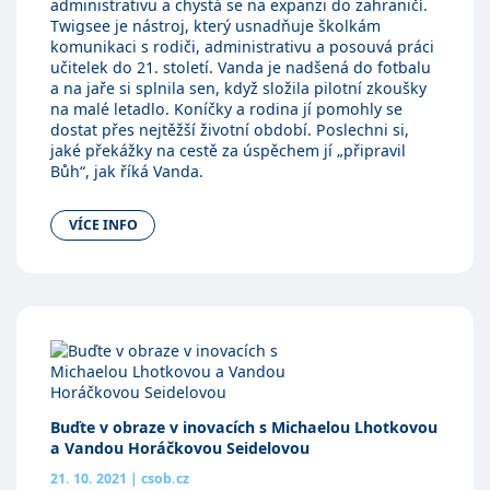
administrativu a chystá se na expanzi do zahraničí.
Twigsee je nástroj, který usnadňuje školkám
komunikaci s rodiči, administrativu a posouvá práci
učitelek do 21. století. Vanda je nadšená do fotbalu
a na jaře si splnila sen, když složila pilotní zkoušky
na malé letadlo. Koníčky a rodina jí pomohly se
dostat přes nejtěžší životní období. Poslechni si,
jaké překážky na cestě za úspěchem jí „připravil
Bůh“, jak říká Vanda.
VÍCE INFO
Buďte v obraze v inovacích s Michaelou Lhotkovou
a Vandou Horáčkovou Seidelovou
21. 10. 2021
|
csob.cz