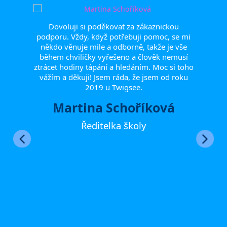
olního
Dovoluji si poděkovat za zákaznickou
at)
podporu. Vždy, když potřebuji pomoc, se mi
la
někdo věnuje mile a odborně, takže je vše
odiči.
Rá
během chviličky vyřešeno a člověk nemusí
ci
poděk
ztrácet hodiny tápání a hledáním. Moc si toho
ikace
při
vážím a děkuji! Jsem ráda, že jsem od roku
ocho
2019 u Twigsee.
věn
hlad
Martina Schoříková
Ředitelka školy