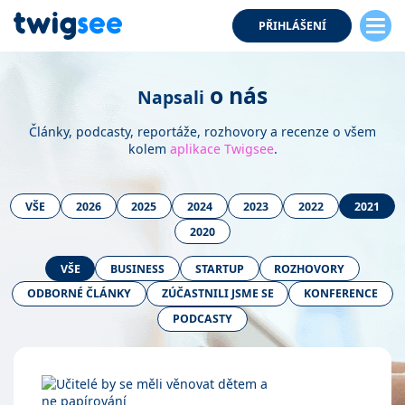
PŘIHLÁŠENÍ
o nás
Napsali
Články, podcasty, reportáže, rozhovory a recenze o všem
kolem
aplikace Twigsee
.
VŠE
2026
2025
2024
2023
2022
2021
2020
VŠE
BUSINESS
STARTUP
ROZHOVORY
ODBORNÉ ČLÁNKY
ZÚČASTNILI JSME SE
KONFERENCE
PODCASTY