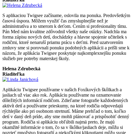
S aplikaciou Twigsee začíname, oslovila ma ponuka. Predovšetkým
časová úspora. Môžem využiť čas zmysluplnejšie než je
administratíva a to smerom k deťom. Cením si profesionality tímu.
Pán Med nám kvalitne zdôvodnil všetky naše otázky. Nadchla ma
forma zápisu nových detí, dochádzky a hlavne spojenie učiteliek s
rodičmi, ktoré nenaruší priamu prácu s deťmi. Pred uzatvorením
zmluvy sme si porovnali ponuku podobných aplikácii a prišli sme k
názoru, že aplikácia Twigsee poskytuje najkomplexnejšiu ponuku
služieb pre potreby materskej školy.
Helena Zdrubecká
Riaditeľka
Aplikáciu Twigsee používame v našich Foxíkových škôlkach a
jasliach už viac ako rok. Aplikáciu používame na oznamovanie
dôležitých informácií rodičom. Zdieľame fotografie každodenných
aktivít detí a používame prieskumy, na ktoré rodičia odpovedajú
rýchlejšie ako pri osobnom stretnutí. Máme prehľad o tom, koľko
detí v daný deň príde, aby sme mohli plánovať a prispôsobiť denný
program. Rodičia si aplikáciu obľúbili najmä preto, že majú
okamžité informácie o tom, čo sa v škôlke/jasliach deje, môžu si
pozrieť množstvo fotografií a niekoľkými kliknutiami môžu svoje