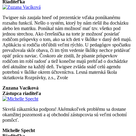
Riaditeľka
Twigsee nás zaujala hneď od prezentácie vďaka ponúkanému
rozsahu funkcií. Nešlo o systém, ktorý by nám riešil iba docházku
alebo len matriku. Ponúkal nám možnosť mať tzv. všetko pod
jednou strechou. Ako čerešnička na torte je možnosť posielať
rodičom príspevky o tom, ako sa ich deti v škôlke v daný deň majú.
Aplikáciu si rodičia obľúbili veľmi rýchlo. U pedagógov spočiatku
prevažovala skôr obava, či im tým vedenie škôlky nechce pridávať
opäť prácu naviac. Čoskoro ale zistili, že písanie príspevkov
rodičom im robí radosť a tiež konečne majú prehľad o dochádzke
detí aktuálne na každý deň. Twigsee zvláda snáď celú agendu
potrebnú v škôlke okrem účtovníctva. Lesná materská škola
skriatkovia Rozprávky, z.s., Zvole
Zuzana Vacíková
Zástupca riaditeľa
Skvelá zákaznícka podpora! Akémukoľvek problému sa dostane
okamžitej pozornosti a aj obchodní zástupcovia sú veľmi ochotní
pomôcť.
Michelle Specht
Riaditeľka