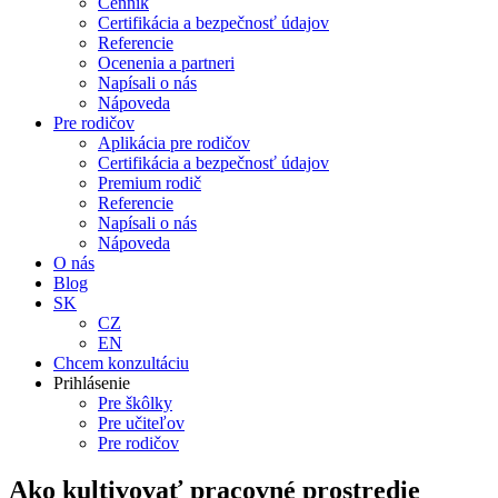
Cenník
Certifikácia a bezpečnosť údajov
Referencie
Ocenenia a partneri
Napísali o nás
Nápoveda
Pre rodičov
Aplikácia pre rodičov
Certifikácia a bezpečnosť údajov
Premium rodič
Referencie
Napísali o nás
Nápoveda
O nás
Blog
SK
CZ
EN
Chcem konzultáciu
Prihlásenie
Pre škôlky
Pre učiteľov
Pre rodičov
Ako kultivovať pracovné prostredie