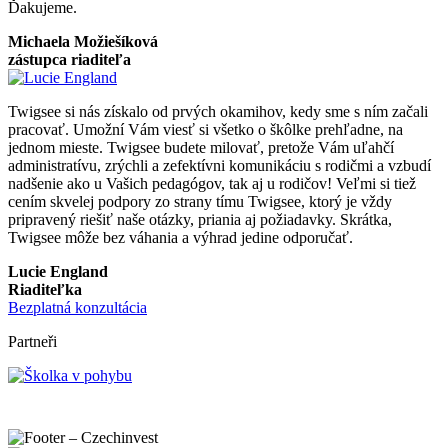
Ďakujeme.
Michaela Možiešíková
zástupca riaditeľa
Twigsee si nás získalo od prvých okamihov, kedy sme s ním začali
pracovať. Umožní Vám viesť si všetko o škôlke prehľadne, na
jednom mieste. Twigsee budete milovať, pretože Vám uľahčí
administratívu, zrýchli a zefektívni komunikáciu s rodičmi a vzbudí
nadšenie ako u Vašich pedagógov, tak aj u rodičov! Veľmi si tiež
cením skvelej podpory zo strany tímu Twigsee, ktorý je vždy
pripravený riešiť naše otázky, priania aj požiadavky. Skrátka,
Twigsee môže bez váhania a výhrad jedine odporučať.
Lucie England
Riaditeľka
Bezplatná konzultácia
Partneři