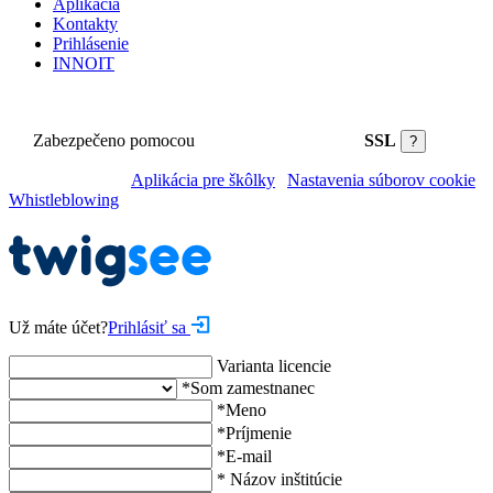
Aplikácia
Kontakty
Prihlásenie
INNOIT
Zabezpečeno pomocou
SSL
?
©2026 Twigsee |
Aplikácia pre škôlky
|
Nastavenia súborov cookie
|
Whistleblowing
Už máte účet?
Prihlásiť sa
Varianta licencie
*
Som zamestnanec
*
Meno
*
Príjmenie
*
E-mail
*
Názov inštitúcie