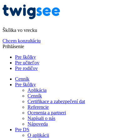
Škôlka vo vrecku
Chcem konzultáciu
Prihlásenie
Pre škôlky
Pre učiteľov
Pre rodičov
Cenník
Pre škôlky
Aplikácia
Cenník
Certifikace a zabezpečení dat
Referencie
Ocenenia a partneri
Napísali o nás
Nápoveda
Pre DS
O aplikácii