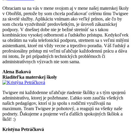
Obraciam sa na vás v mene svojom aj v mene našej materskej školy
v Obořišti, pretože by som chcela poďakovať celému tímu Twigsee
za skvelé služby. Aplikáciu vnímam ako veľký prínos, ale čo by
som chcela vyzdvihnúť predovšetkým, je úroveň zákazníckej
podpory. V dnešnej dobe nie je bežné stretnúť sa s takou
kombináciou vysokej odbornosti a ľudského prístupu. Kedykoľvek
sa obrátim na vašu telefonickú podporu, stretnem sa s veľmi milými
asistentkami, ktoré mi vždy vecne a trpezlivo poradia. Váš ľudský a
profesionálny prístup mi veľmi uľahčuje každodennú prácu a dáva
mi istotu, že pri prípadných technických problémoch či
administratívnych výzvach nie som sama.
Alena Baková
Riaditeľka materskej školy
Twigsee mi každodenne uľahčuje riadenie škôlky a s tým spojenú
administratívu, ktorej je požehnane. Ľahko som zaučila všetkých
našich pedagógov, ktorí si ju spolu s rodičmi využívajú na
maximum. Team Twigsee je pohotový, a reagujú na všetky naše
podnety. Ďakujeme a prajeme veľa ďalších spokojných škôlok a
škôl! :)
Kristýna Petráčková