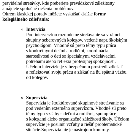
pravidelné stretávky, kde preberiete prevádzkové záležitosty
a nájdete spoločné riešenia problémov.
Okrem klasickej porady môžete vyskúšať ďalšie
formy
kolegiálneho zdieľania:
Intervízia
Pod interverziou rozumieme stretávanie sa v rámci
skupiny seberovných kolegov, vedené napr. školským
psychológom. Vhodné sú preto témy typu práca
s konkrétnymi deťmi a rodičmi, koordinácia
starostlivosti o deti so špeciálnymi vzdelávacími
potrebami alebo reflexia profesijnej spokojnosti.
Účelom intervízie je v bezpečnom prostredí zdieľať
a reflektovať svoju prácu a získať na ňu spätnú väzbu
od kolegov.
Supervízia
Supervízia je štruktúrované skupinové stretávanie sa
pod vedením externého supervízora. Vhodné sú preto
témy typu vzťahy s deťmi a rodičmi, spolupráce
s kolegami alebo organizačné záležitosti školy. Účelom
supervízie je posilniť vzťahy a riešiť problematické
situácie.Supervízia nie je nástrojom kontroly.