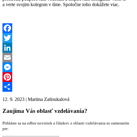
a verte svojim kolegom v tíme. Spoločne toho dokážete viac.
Facebook
Twitter
LinkedIn
Email
Messenger
Pinterest
Share
12. 9. 2023
|
Martina Zatloukalová
Zaujíma Vás oblasť vzdelávania?
Prihláste sa na odber noviniek a článkov z oblasti vzdelávania so zameraním
pre: