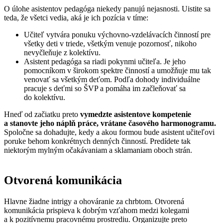
O úlohe asistentov pedagóga niekedy panujú nejasnosti. Uistite sa
teda, že všetci vedia, aká je ich pozícia v tíme:
Učiteľ vytvára ponuku výchovno-vzdelávacích činností pre
všetky deti v triede, všetkým venuje pozornosť, nikoho
nevyčleňuje z kolektívu.
Asistent pedagóga sa riadi pokynmi učiteľa. Je jeho
pomocníkom v širokom spektre činností a umožňuje mu tak
venovať sa všetkým deťom. Podľa dohody individuálne
pracuje s deťmi so ŠVP a pomáha im začleňovať sa
do kolektívu.
Hneď od začiatku preto
vymedzte asistentove kompetenie
a stanovte jeho náplň práce, vrátane časového harmonogramu.
Spoločne sa dohadujte, kedy a akou formou bude asistent učiteľovi
poruke behom konkrétnych denných činností. Predídete tak
niektorým mylným očakávaniam a sklamaniam oboch strán.
Otvorená komunikácia
Hlavne žiadne intrigy a ohováranie za chrbtom. Otvorená
komunikácia prispieva k dobrým vzťahom medzi kolegami
a k pozitívnemu pracovnému prostrediu. Organizujte preto