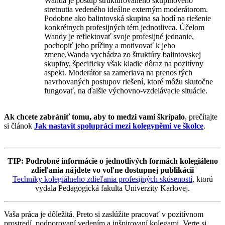
Wanda je postup štruktúrovaného skupinového
stretnutia vedeného ideálne externým moderátorom.
Podobne ako balintovská skupina sa hodí na riešenie
konkrétnych profesijných tém jednotlivca. Účelom
Wandy je reflektovať svoje profesijné jednanie,
pochopiť jeho príčiny a motivovať k jeho
zmene.Wanda vychádza zo štruktúry balintovskej
skupiny, špecificky však kladie dôraz na pozitívny
aspekt. Moderátor sa zameriava na prenos tých
navrhovaných postupov riešení, ktoré môžu skutočne
fungovať, na ďalšie výchovno-vzdelávacie situácie.
Ak chcete zabrániť tomu, aby to medzi vami škrípalo
, prečítajte
si článok
Jak nastavit spolupráci mezi kolegyněmi ve školce
.
TIP: Podrobné informácie o jednotlivých formách kolegiáleno
zdieľania nájdete vo voľne dostupnej publikácii
Techniky kolegiálneho zdieľania profesijných skúseností
, ktorú
vydala Pedagogická fakulta Univerzity Karlovej.
Vaša práca je dôležitá. Preto si zaslúžite pracovať v pozitívnom
prostredí, podporovaní vedením a inšpirovaní kolegami. Verte si