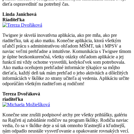
dieťa ospravedlniť na potrebný čas.
Linda Janichová
Riaditeľka
Twigsee je skvelá inovatívna aplikácia, ako pre mňa, ako pre
riaditeľku, tak aj ako matku. Konečne aplikácia, ktorá všetkým
uľahčí prácu s administratívou ohľadom MŠMT, tak i MPSV a
naviac veľmi prehľadne a intuitívne. Komunikácia s Twigsee tímom
je úplne bezkonkurenčná, všetky otázky ohľadom aplikácie a jej
funkcií mi vždy ochotne vysvetlili, kedykoľvek som potrebovala.
Ako matka oceňujem prehľadné informácie týkajúce sa môjho
dieťaťa, každý deň tak mám prehľad o jeho aktivitách a dôležitých
informáciách v škôlke zo strany učiteľa aj vedenia. Aplikáciu určite
odporúčám všetkým riaditeľom aj rodičom!
Tereza Dvořáková
riaditeľka
Konečne sme zrušili podpisové archy pre všetky prihlášky, galériu
na Rajčeti aj zabúdánie rodičov na program škôlky. Rodičia naviac
vedia, čo sa v škôlke deje a sú tak omnoho šťastnejší a kľudnejší,
nám odpadlo neustále vysvetľovanie a opakovanie rovnakých vecí.