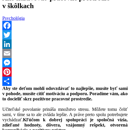
v škôlkach
Psychológia
Facebook
Twitter
LinkedIn
Email
Messenger
Pinterest
Aby ste deťom mohli odovzdávať to najlepšie, musíte byť sami
Share
v pohode, musíte cítiť motiváciu a podporu. Poradíme vám, ako
to docieliť skrz pozitívne pracovné prostredie.
Učiteľské povolanie prináša množstvo stresu. Môžete tomu čeliť
sami, v tíme sa to ale zvláda lepšie. A práve preto spolu potrebujete
vychádzať.
Kľúčom k dobrej spolupráci je spoločná vízia,
zdieľané hodnoty, dôvera, vzájomný rešpekt, otvorená