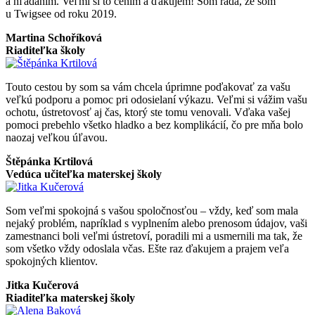
a hľadaním. Veľmi si to cením a ďakujem! Som rada, že som
u Twigsee od roku 2019.
Martina Schoříková
Riaditeľka školy
Touto cestou by som sa vám chcela úprimne poďakovať za vašu
veľkú podporu a pomoc pri odosielaní výkazu. Veľmi si vážim vašu
ochotu, ústretovosť aj čas, ktorý ste tomu venovali. Vďaka vašej
pomoci prebehlo všetko hladko a bez komplikácií, čo pre mňa bolo
naozaj veľkou úľavou.
Štěpánka Krtilová
Vedúca učiteľka materskej školy
Som veľmi spokojná s vašou spoločnosťou – vždy, keď som mala
nejaký problém, napríklad s vyplnením alebo prenosom údajov, vaši
zamestnanci boli veľmi ústretoví, poradili mi a usmernili ma tak, že
som všetko vždy odoslala včas. Ešte raz ďakujem a prajem veľa
spokojných klientov.
Jitka Kučerová
Riaditeľka materskej školy