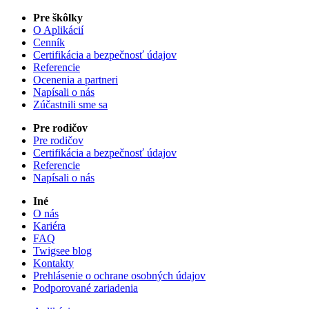
Pre škôlky
O Aplikácií
Cenník
Certifikácia a bezpečnosť údajov
Referencie
Ocenenia a partneri
Napísali o nás
Zúčastnili sme sa
Pre rodičov
Pre rodičov
Certifikácia a bezpečnosť údajov
Referencie
Napísali o nás
Iné
O nás
Kariéra
FAQ
Twigsee blog
Kontakty
Prehlásenie o ochrane osobných údajov
Podporované zariadenia