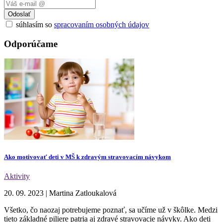
Odoslať
súhlasím so
spracovaním osobných údajov
Odporúčame
Ako motivovať deti v MŠ k zdravým stravovacím návykom
Aktivity
20. 09. 2023
|
Martina Zatloukalová
Všetko, čo naozaj potrebujeme poznať, sa učíme už v škôlke. Medzi
tieto základné piliere patria aj zdravé stravovacie návyky. Ako deti