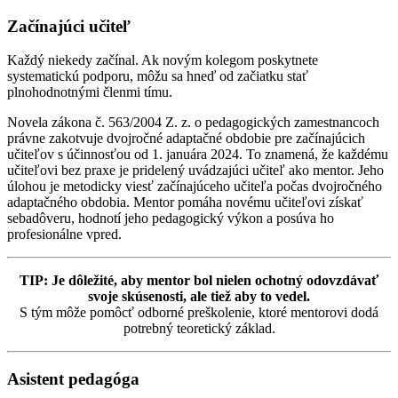
Začínajúci učiteľ
Každý niekedy začínal. Ak novým kolegom poskytnete
systematickú podporu, môžu sa hneď od začiatku stať
plnohodnotnými členmi tímu.
Novela zákona č. 563/2004 Z. z. o pedagogických zamestnancoch
právne zakotvuje dvojročné adaptačné obdobie pre začínajúcich
učiteľov s účinnosťou od 1. januára 2024. To znamená, že každému
učiteľovi bez praxe je pridelený uvádzajúci učiteľ ako mentor. Jeho
úlohou je metodicky viesť začínajúceho učiteľa počas dvojročného
adaptačného obdobia. Mentor pomáha novému učiteľovi získať
sebadôveru, hodnotí jeho pedagogický výkon a posúva ho
profesionálne vpred.
TIP: Je dôležité, aby mentor bol nielen ochotný odovzdávať
svoje skúsenosti, ale tiež aby to vedel.
S tým môže pomôcť odborné preškolenie, ktoré mentorovi dodá
potrebný teoretický základ.
Asistent pedagóga