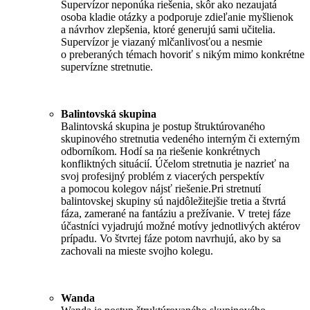
Supervízor neponúka riešenia, skôr ako nezaujatá
osoba kladie otázky a podporuje zdieľanie myšlienok
a návrhov zlepšenia, ktoré generujú sami učitelia.
Supervízor je viazaný mlčanlivosťou a nesmie
o preberaných témach hovoriť s nikým mimo konkrétne
supervízne stretnutie.
Balintovská skupina
Balintovská skupina je postup štruktúrovaného
skupinového stretnutia vedeného interným či externým
odborníkom. Hodí sa na riešenie konkrétnych
konfliktných situácií. Účelom stretnutia je nazrieť na
svoj profesijný problém z viacerých perspektív
a pomocou kolegov nájsť riešenie.Pri stretnutí
balintovskej skupiny sú najdôležitejšie tretia a štvrtá
fáza, zamerané na fantáziu a prežívanie. V tretej fáze
účastníci vyjadrujú možné motívy jednotlivých aktérov
prípadu. Vo štvrtej fáze potom navrhujú, ako by sa
zachovali na mieste svojho kolegu.
Wanda