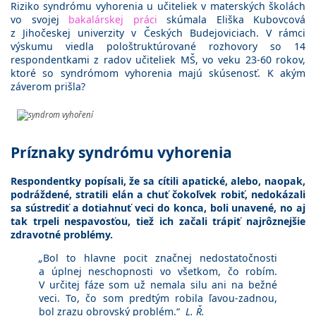
Riziko syndrómu vyhorenia u učiteliek v materských školách
vo svojej
bakalárskej práci
skúmala Eliška Kubovcová
z Jihočeskej univerzity v Českých Budejoviciach. V rámci
výskumu viedla pološtruktúrované rozhovory so 14
respondentkami z radov učiteliek MŠ, vo veku 23-60 rokov,
ktoré so syndrómom vyhorenia majú skúsenosť. K akým
záverom prišla?
Príznaky syndrómu vyhorenia
Respondentky popísali, že sa cítili apatické, alebo, naopak,
podráždené, stratili elán a chuť čokoľvek robiť, nedokázali
sa sústrediť a dotiahnuť veci do konca, boli unavené, no aj
tak trpeli nespavosťou, tiež ich začali trápiť najrôznejšie
zdravotné problémy.
„
Bol to hlavne pocit značnej nedostatočnosti
a úplnej neschopnosti vo všetkom, čo robím.
V určitej fáze som už nemala silu ani na bežné
veci. To, čo som predtým robila ľavou-zadnou,
bol zrazu obrovský problém.“
L. Ř.