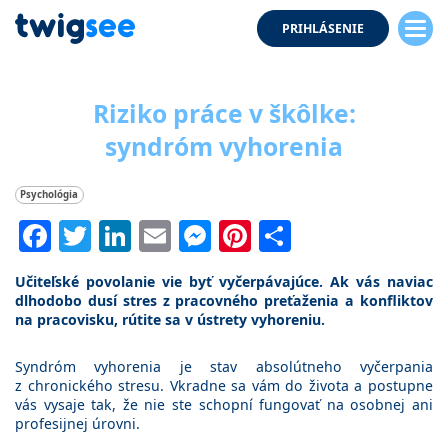
PRIHLÁSENIE
Riziko práce v škôlke:
syndróm vyhorenia
Psychológia
Facebook
Twitter
LinkedIn
Email
Messenger
Pinterest
Share
Učiteľské povolanie vie byť vyčerpávajúce. Ak vás naviac
dlhodobo dusí stres z pracovného preťaženia a konfliktov
na pracovisku, rútite sa v ústrety vyhoreniu.
Syndróm vyhorenia je stav absolútneho vyčerpania
z chronického stresu. Vkradne sa vám do života a postupne
vás vysaje tak, že nie ste schopní fungovať na osobnej ani
profesijnej úrovni.