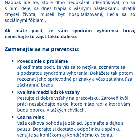
Naopak ale tie, ktoré dlho nedokázali identifikovať, čo sa
s nimi deje, sa dnes trápia s vážnymi následkami. Stratili
zmysel života, museli byť hospitalizované, liečia sa so
sociálnymi fóbiami.
Ak máte pocit, že vám syndróm vyhorenia hrozí,
nenechajte to zájsť takto ďaleko.
Zamerajte sa na prevenciu:
Povedomie o probléme
Aj keď máte pocit, že vás sa to netýka, zoznámte sa
s podstatou syndrómu vyhorenia. Dokážete tak potom
rozoznať jeho sprievodné príznaky a včas zatiahnuť za
záchrannú brzdu.
Kvalitné medziľudské vzťahy
Pestujte si dobré vzťahy na pracovisku. Zároveň kvôli
práci nezabúdajte na tie, ktoré máte radi a ktoré vám
budú oporou v ťažkých chvíľach.
Čas na relax
Vaša celková pohoda je základ. Spomaľte a dajte si
pauzu. Doprajte si dostatok odpočinku a spánku,
venujte sa koníčkom aj kondičnému cvičeniu.