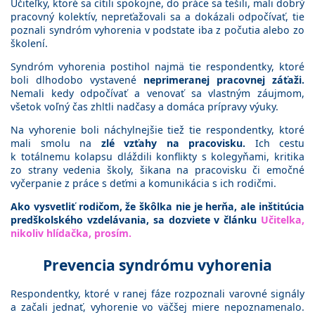
Učiteľky, ktoré sa cítili spokojne, do práce sa tešili, mali dobrý
pracovný kolektív, nepreťažovali sa a dokázali odpočívať, tie
poznali syndróm vyhorenia v podstate iba z počutia alebo zo
školení.
Syndróm vyhorenia postihol najmä tie respondentky, ktoré
boli dlhodobo vystavené
neprimeranej pracovnej záťaži.
Nemali kedy odpočívať a venovať sa vlastným záujmom,
všetok voľný čas zhltli nadčasy a domáca prípravy výuky.
Na vyhorenie boli náchylnejšie tiež tie respondentky, ktoré
mali smolu na
zlé vzťahy na pracovisku.
Ich cestu
k totálnemu kolapsu dláždili konflikty s kolegyňami, kritika
zo strany vedenia školy, šikana na pracovisku či emočné
vyčerpanie z práce s deťmi a komunikácia s ich rodičmi.
Ako vysvetliť rodičom, že škôlka nie je herňa, ale inštitúcia
predškolského vzdelávania, sa dozviete v článku
Učitelka,
nikoliv hlídačka, prosím.
Prevencia syndrómu vyhorenia
Respondentky, ktoré v ranej fáze rozpoznali varovné signály
a začali jednať, vyhorenie vo väčšej miere nepoznamenalo.