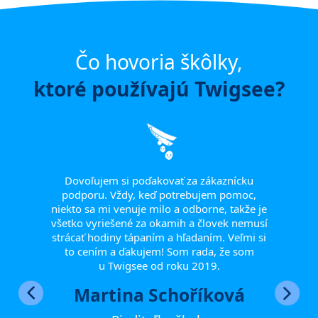
Čo hovoria škôlky,
ktoré používajú Twigsee?
mihov,
Touto
žní Vám
poďa
 jednom
pri 
ože Vám
ocho
Dovoľujem si poďakovať za zákaznícku
tívni
ven
podporu. Vždy, keď potrebujem pomoc,
nie ako
všetk
niekto sa mi venuje milo a odborne, takže je
eľmi si
všetko vyriešené za okamih a človek nemusí
 tímu
strácať hodiny tápaním a hľadaním. Veľmi si
iť naše
to cením a ďakujem! Som rada, že som
ka,
u Twigsee od roku 2019.
Ve
edine
Martina Schoříková