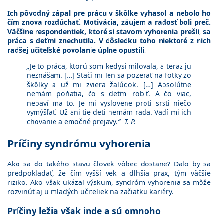
Ich pôvodný zápal pre prácu v škôlke vyhasol a nebolo ho
čím znova rozdúchať. Motivácia, záujem a radosť boli preč.
Väčšine respondentiek, ktoré si stavom vyhorenia prešli, sa
práca s deťmi znechutila. V dôsledku toho niektoré z nich
radšej učiteľské povolanie úplne opustili.
„
Je to práca, ktorú som kedysi milovala, a teraz ju
neznášam. […] Stačí mi len sa pozerať na fotky zo
škôlky a už mi zviera žalúdok. […] Absolútne
nemám poňatia, čo s deťmi robiť. A čo viac,
nebaví ma to. Je mi vyslovene proti srsti niečo
vymýšľať. Už ani tie deti nemám rada. Vadí mi ich
chovanie a emočné prejavy.
“ T. P.
Príčiny syndrómu vyhorenia
Ako sa do takého stavu človek vôbec dostane? Dalo by sa
predpokladať, že čím vyšší vek a dlhšia prax, tým väčšie
riziko. Ako však ukázal výskum, syndróm vyhorenia sa môže
rozvinúť aj u mladých učiteliek na začiatku kariéry.
Príčiny ležia však inde a sú omnoho