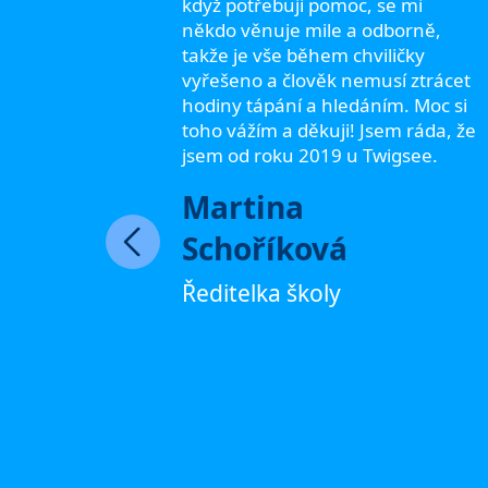
když potřebuji pomoc, se mi
ráci
někdo věnuje mile a odborně,
dšení z
takže je vše během chviličky
ně
vyřešeno a člověk nemusí ztrácet
hodiny tápání a hledáním. Moc si
toho vážím a děkuji! Jsem ráda, že
jsem od roku 2019 u Twigsee.
y
Martina
Schoříková
Ředitelka školy