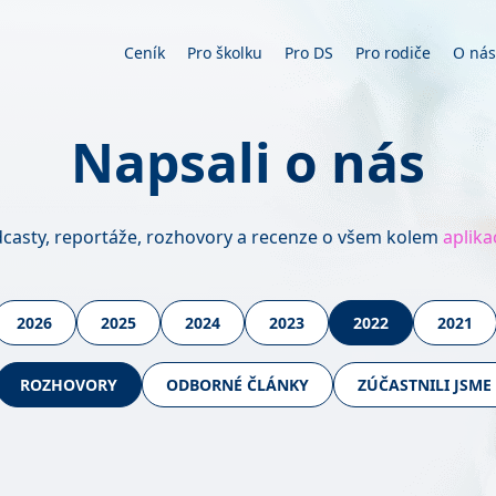
Ceník
Pro školku
Pro DS
Pro rodiče
O nás
Napsali
o nás
dcasty, reportáže, rozhovory a recenze o všem kolem
aplika
2026
2025
2024
2023
2022
2021
ROZHOVORY
ODBORNÉ ČLÁNKY
ZÚČASTNILI JSME 