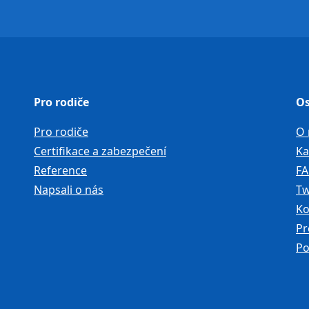
Pro rodiče
Os
Pro rodiče
O 
Certifikace a zabezpečení
Ka
Reference
F
Napsali o nás
Tw
Ko
Pr
Po