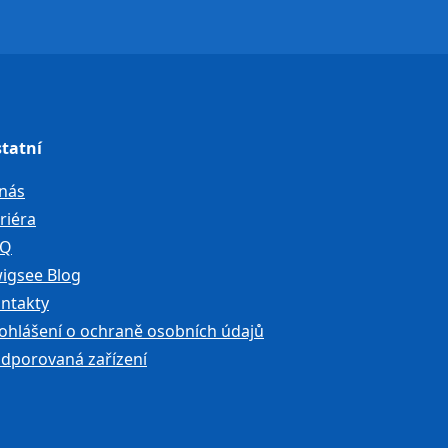
tatní
nás
riéra
AQ
igsee Blog
ntakty
ohlášení o ochraně osobních údajů
dporovaná zařízení