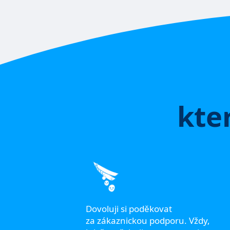
kte
d začátku
začali
Dovoluji si poděkovat
kou
za zákaznickou podporu. Vždy,