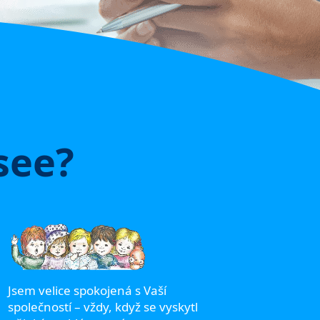
see?
Obracím
i naší m
neboť c
Jsem velice spokojená s Vaší
týmu Twi
společností – vždy, když se vyskytl