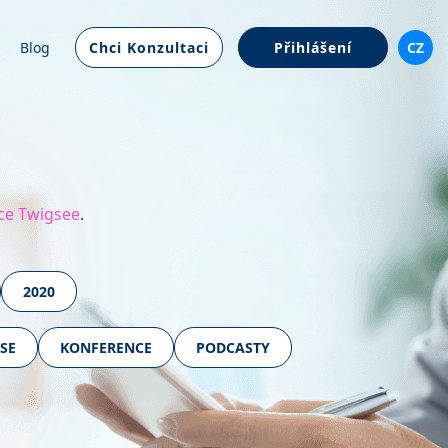
Blog
Chci Konzultaci
Přihlášení
CZ
ce Twigsee
.
2020
SE
KONFERENCE
PODCASTY