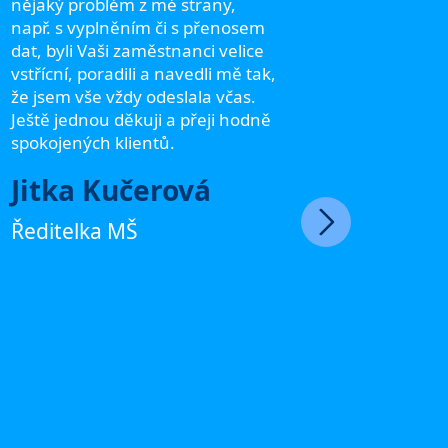
Aplikaci
nějaký problém z mé strany,
přínos, 
např. s vyplněním či s přenosem
předevš
dat, byli Vaši zaměstnanci velice
podpory.
vstřícní, poradili a navedli mě tak,
běžné se
že jsem vše vždy odeslala včas.
kombina
Ještě jednou děkuji a přeji hodně
lidského
spokojených klientů.
se obrát
Jitka Kučerová
podporu,
milými a
Ředitelka MŠ
vždy věc
Váš lids
mi velm
práci a 
případn
či admin
nejsem 
Alen