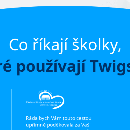
Co říkají školky,
ré používají Twig
Ráda bych Vám touto cestou
upřímně poděkovala za Vaši