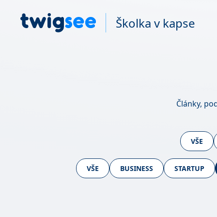
Školka v kapse
Články, po
VŠE
VŠE
BUSINESS
STARTUP