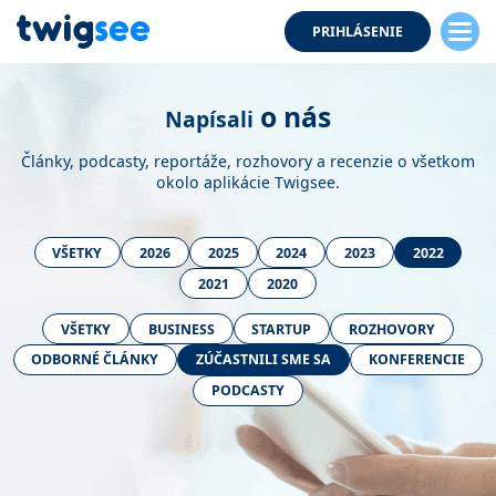
PRIHLÁSENIE
o nás
Napísali
Články, podcasty, reportáže, rozhovory a recenzie o všetkom
okolo aplikácie Twigsee.
VŠETKY
2026
2025
2024
2023
2022
2021
2020
VŠETKY
BUSINESS
STARTUP
ROZHOVORY
ODBORNÉ ČLÁNKY
ZÚČASTNILI SME SA
KONFERENCIE
PODCASTY