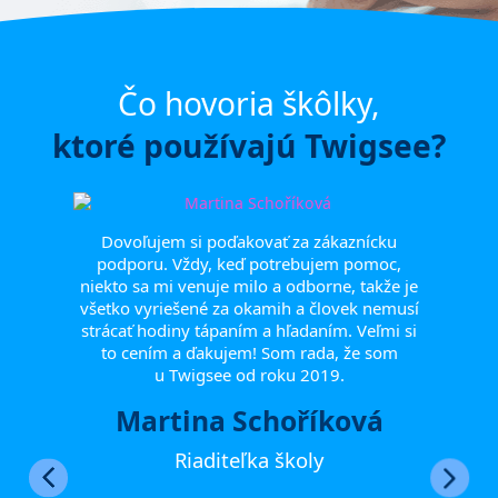
Čo hovoria škôlky,
ktoré používajú Twigsee?
mihov,
Dovoľujem si poďakovať za zákaznícku
Touto
žní Vám
podporu. Vždy, keď potrebujem pomoc,
poďa
 jednom
niekto sa mi venuje milo a odborne, takže je
pri 
ože Vám
všetko vyriešené za okamih a človek nemusí
ocho
tívni
strácať hodiny tápaním a hľadaním. Veľmi si
ven
nie ako
to cením a ďakujem! Som rada, že som
všetk
eľmi si
u Twigsee od roku 2019.
 tímu
iť naše
Martina Schoříková
ka,
edine
Riaditeľka školy
Ve