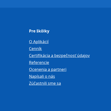
Pre škôlky
O Aplikácií
Cenník
Certifikácia a bezpečnosť údajov
Referencie
Ocenenia a partneri
Napísali o nás
Zúčastnili sme sa