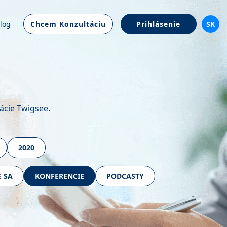
log
Chcem Konzultáciu
Prihlásenie
SK
ácie Twigsee.
2020
E SA
KONFERENCIE
PODCASTY