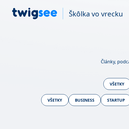
Škôlka vo vrecku
Články, podc
VŠETKY
VŠETKY
BUSINESS
STARTUP