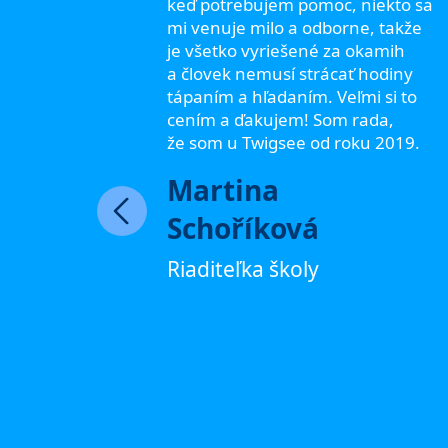
hčí
keď potrebujem pomoc, niekto sa
mi venuje milo a odborne, takže
rodičmi
je všetko vyriešené za okamih
Vašich
a človek nemusí strácať hodiny
ov! Veľmi
tápaním a hľadaním. Veľmi si to
ory zo
cením a ďakujem! Som rada,
ý je vždy
že som u Twigsee od roku 2019.
zky,
Martina
átka,
a a
Schoříková
Riaditeľka školy