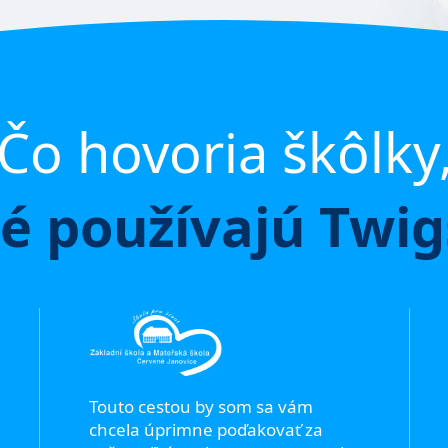
Čo hovoria škôlky
é používajú Twi
Touto cestou by som sa vám
chcela úprimne poďakovať za