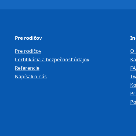
Pre rodičov
In
Pre rodičov
O 
Certifikácia a bezpečnosť údajov
Ka
Referencie
F
Napísali o nás
Tw
Ko
Pr
Po