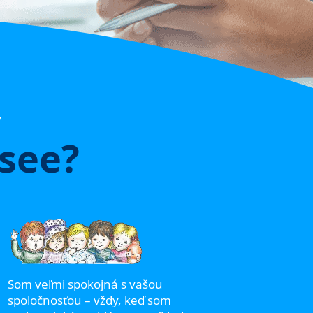
,
gsee?
Obracia
svojom 
školy v 
Som veľmi spokojná s vašou
chcela 
spoločnosťou – vždy, keď som