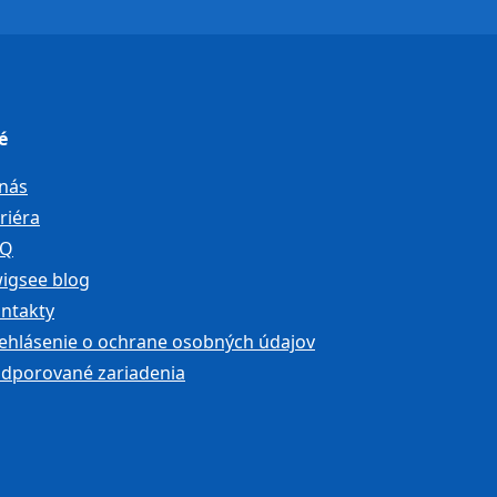
é
nás
riéra
AQ
igsee blog
ntakty
ehlásenie o ochrane osobných údajov
dporované zariadenia