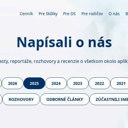
Cenník
Pre škôlky
Pre DS
Pre rodičov
O nás
B
Napísali
o nás
asty, reportáže, rozhovory a recenzie o všetkom okolo aplik
2026
2025
2024
2023
2022
2021
ROZHOVORY
ODBORNÉ ČLÁNKY
ZÚČASTNILI SM