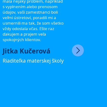
Twigsee 
mala nejaký problém, napríklad
Aplikác
s vyplnením alebo prenosom
prínos, 
údajov, vaši zamestnanci boli
vyzdvih
veľmi ústretoví, poradili mi a
úroveň 
usmernili ma tak, že som všetko
V dnešne
vždy odoslala včas. Ešte raz
stretnúť
ďakujem a prajem veľa
vysokej 
spokojných klientov.
prístupu
Jitka Kučerová
na vašu 
stretnem
Riaditeľka materskej školy
asistent
a trpezl
profesio
uľahčuj
dáva mi 
technic
administ
som sa