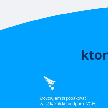
ktor
 prvých
 začali
sť si
e, na
Dovoľujem si poďakovať
budete
za zákaznícku podporu. Vždy,