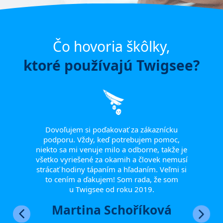
Čo hovoria škôlky,
ktoré používajú Twigsee?
mihov,
žní Vám
 jednom
ože Vám
Dovoľujem si poďakovať za zákaznícku
Touto
tívni
podporu. Vždy, keď potrebujem pomoc,
poďa
nie ako
niekto sa mi venuje milo a odborne, takže je
pri 
eľmi si
všetko vyriešené za okamih a človek nemusí
ocho
 tímu
strácať hodiny tápaním a hľadaním. Veľmi si
ven
iť naše
to cením a ďakujem! Som rada, že som
všetk
ka,
u Twigsee od roku 2019.
edine
Martina Schoříková