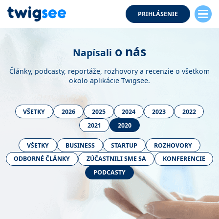
PRIHLÁSENIE
o nás
Napísali
Články, podcasty, reportáže, rozhovory a recenzie o všetkom
okolo aplikácie Twigsee.
VŠETKY
2026
2025
2024
2023
2022
2021
2020
VŠETKY
BUSINESS
STARTUP
ROZHOVORY
ODBORNÉ ČLÁNKY
ZÚČASTNILI SME SA
KONFERENCIE
PODCASTY