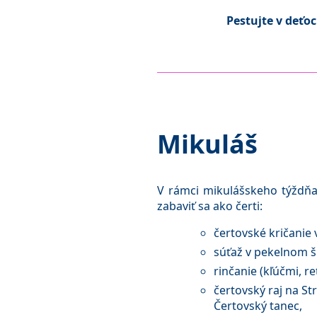
Pestujte v deťo
Mikuláš
V rámci mikulášskeho týždňa 
zabaviť sa ako čerti:
čertovské kričanie 
súťaž v pekelnom š
rinčanie (kľúčmi, r
čertovský raj na S
Čertovský tanec,