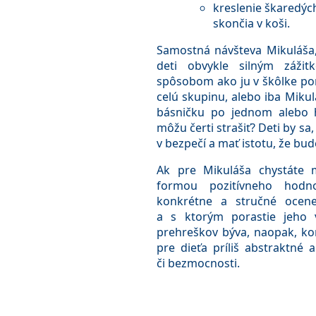
kreslenie škaredých
skončia v koši.
Samostná návšteva Mikuláša, 
deti obvykle silným záži
spôsobom ako ju v škôlke pom
celú skupinu, alebo iba Mikul
básničku po jednom alebo 
môžu čerti strašiť? Deti by sa,
v bezpečí a mať istotu, že bu
Ak pre Mikuláša chystáte
formou pozitívneho hodn
konkrétne a stručné ocene
a s ktorým porastie jeho 
prehreškov býva, naopak, kon
pre dieťa príliš abstraktné 
či bezmocnosti.