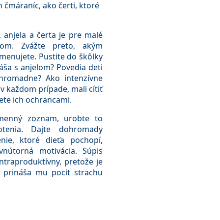
 čmáraníc, ako čerti, ktoré
anjela a čerta je pre malé
tkom. Zvážte preto, akým
enujete. Pustite do škôlky
áša s anjelom? Povedia deti
hromadne? Ako intenzívne
 v každom prípade, mali cítiť
dete ich ochrancami.
 menný zoznam, urobte to
otenia. Dajte dohromady
nie, ktoré dieťa pochopí,
vnútorná motivácia. Súpis
traproduktívny, pretože je
a prináša mu pocit strachu