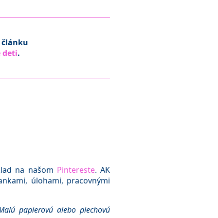
 článku
 deti
.
ríklad na našom
Pintereste
. AK
ankami, úlohami, pracovnými
 Malú papierovú alebo plechovú