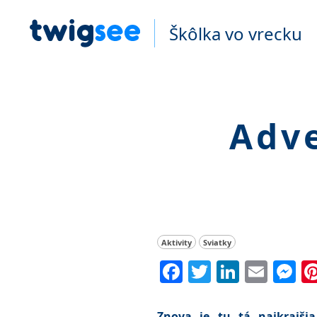
Škôlka vo vrecku
Adve
Aktivity
Sviatky
Facebook
Twitter
Linked
Emai
M
Znova je tu tá najkrajši