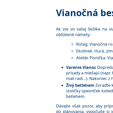
Vianočná be
Ak ste vo vašej škôlke na v
obľúbené námety:
Rotag: Vianočná r
Ekolínek: Hurá, zim
Ateliér Písnička: V
Varenie Vianoc
Dopredu 
prísady a miešajú (napr.
mali radi…). Nakoniec z 
Živý betlehem
Zoraďte k
stoličky spevníček koli
betlehem.
Dávajte však pozor, aby príp
do plánovania, vypočujte si 