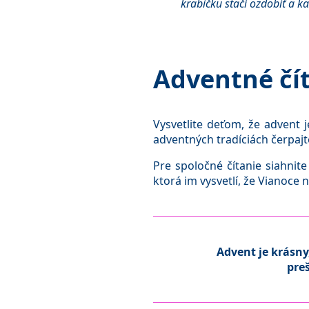
krabičku stačí ozdobiť a ka
Adventné čí
Vysvetlite deťom, že advent
adventných tradíciách čerpaj
Pre spoločné čítanie siahnite
ktorá im vysvetlí, že Vianoce 
Advent je krásny,
pre