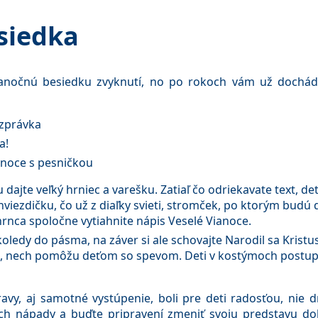
siedka
ianočnú besiedku zvyknutí, no po rokoch vám už dochádz
ozprávka
a!
ianoce s pesničkou
dajte veľký hrniec a varešku. Zatiaľ čo odriekavate text, de
 hviezdičku, čo už z diaľky svieti, stromček, po ktorým budú
hrnca spoločne vytiahnite nápis Veselé Vianoce.
oledy do pásma, na záver si ale schovajte Narodil sa Krist
ed, nech pomôžu deťom so spevom. Deti v kostýmoch postupn
ravy, aj samotné vystúpenie, boli pre deti radosťou, nie d
ich nápady a buďte pripravení zmeniť svoju predstavu do