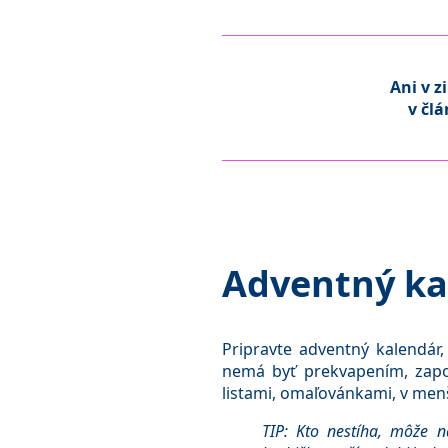
Ani v 
v čl
Adventný ka
Pripravte adventný kalendár
nemá byť prekvapením, zapo
listami, omaľovánkami, v men
TIP: Kto nestíha, môže n