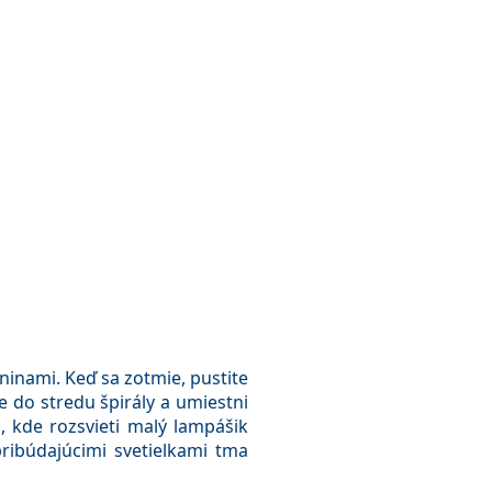
dninami. Keď sa zotmie, pustite
e do stredu špirály a umiestni
, kde rozsvieti malý lampášik
pribúdajúcimi svetielkami tma