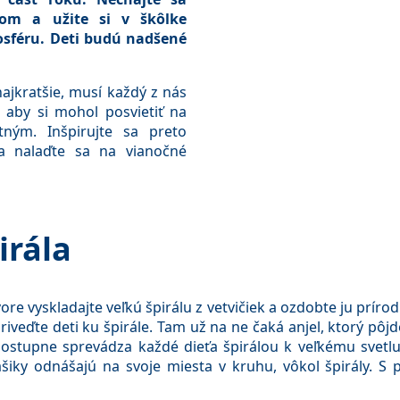
kom a užite si v škôlke
sféru. Deti budú nadšené
ajkratšie, musí každý z nás
, aby si mohol posvietiť na
tným. Inšpirujte sa preto
a nalaďte sa na vianočné
irála
re vyskladajte veľkú špirálu z vetvičiek a ozdobte ju príro
iveďte deti ku špirále. Tam už na ne čaká anjel, ktorý pôjd
ostupne sprevádza každé dieťa špirálou k veľkému svetlu
pášiky odnášajú na svoje miesta v kruhu, vôkol špirály. S 