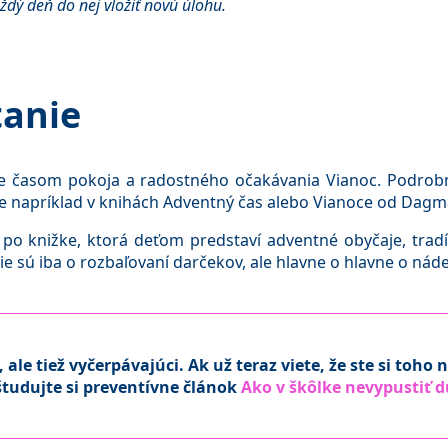
ždý deň do nej vložiť novú úlohu.
tanie
 je časom pokoja a radostného očakávania Vianoc. Podrobn
te napríklad v knihách Adventný čas alebo Vianoce od Dagm
 po knižke, ktorá deťom predstaví adventné obyčaje, tradí
nie sú iba o rozbaľovaní darčekov, ale hlavne o hlavne o nádej
 ale tiež vyčerpávajúci. Ak už teraz viete, že ste si toho n
študujte si preventívne článok
Ako v škôlke nevypustiť 