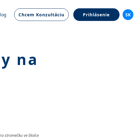
log
Chcem Konzultáciu
Prihlásenie
SK
py na