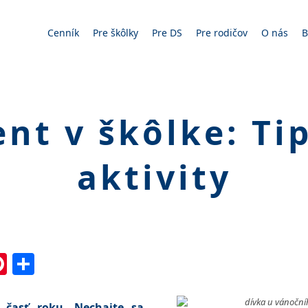
Cenník
Pre škôlky
Pre DS
Pre rodičov
O nás
B
nt v škôlke: Ti
aktivity
In
l
essenger
Pinterest
Share
a časť roku. Nechajte sa