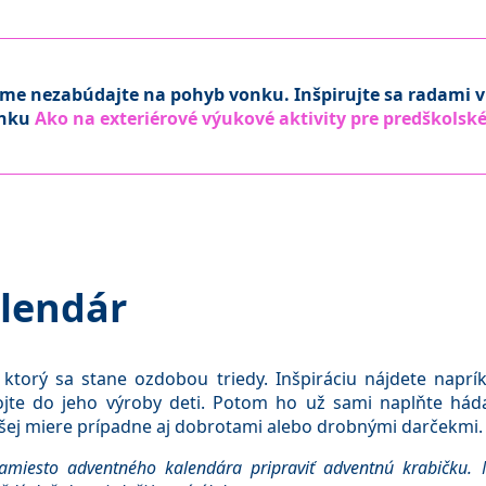
zime nezabúdajte na pohyb vonku. Inšpirujte sa radami v
ánku
Ako na exteriérové výukové aktivity pre predškolské
lendár
, ktorý sa stane ozdobou triedy. Inšpiráciu nájdete nap
jte do jeho výroby deti. Potom ho už sami naplňte hád
šej miere prípadne aj dobrotami alebo drobnými darčekmi.
amiesto adventného kalendára pripraviť adventnú krabičku.