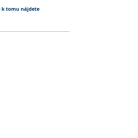
é k tomu nájdete