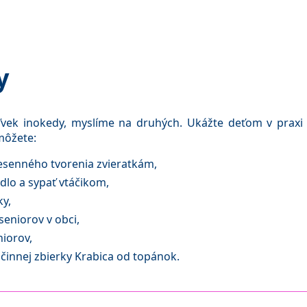
y
ľvek inokedy, myslíme na druhých. Ukážte deťom v praxi 
môžete:
jesenného tvorenia zvieratkám,
idlo a sypať vtáčikom,
ky,
seniorov v obci,
niorov,
očinnej zbierky Krabica od topánok.