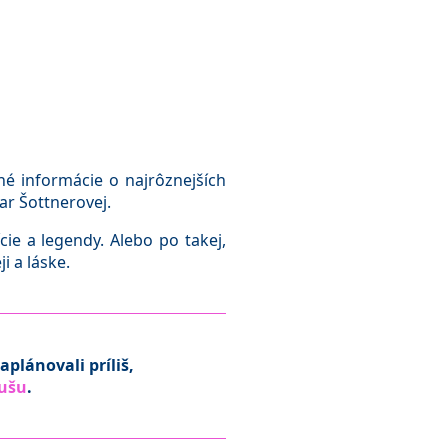
é informácie o najrôznejších
ar Šottnerovej.
cie a legendy. Alebo po takej,
i a láske.
aplánovali príliš,
dušu
.