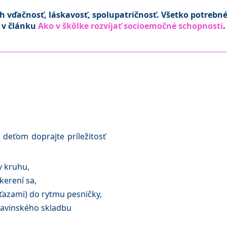
ch vďačnosť, láskavosť, spolupatričnosť. Všetko potrebn
v článku
Ako v škôlke rozvíjať socioemočné schopnosti
.
deťom doprajte príležitosť
v kruhu,
kerení sa,
eťazami) do rytmu pesničky,
travinského skladbu