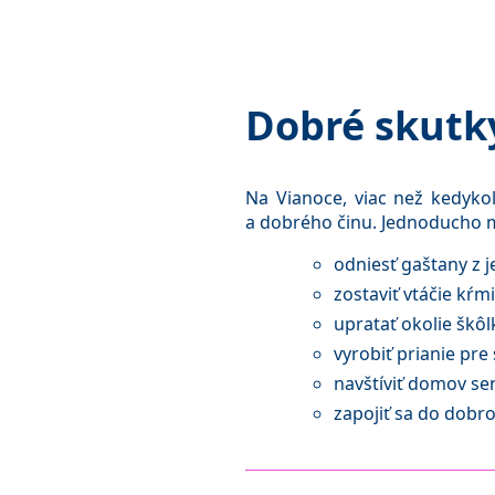
Dobré skutk
Na Vianoce, viac než kedyko
a dobrého činu. Jednoducho 
odniesť gaštany z 
zostaviť vtáčie kŕm
upratať okolie škôl
vyrobiť prianie pre 
navštíviť domov se
zapojiť sa do dobr