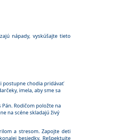
ajú nápady, vyskúšajte tieto
ti postupne chodia pridávať
 darčeky, imela, aby sme sa
us Pán. Rodičom položte na
e na scéne skladajú živý
rilom a stresom. Zapojte deti
konalej besiedky. Rešpektujte