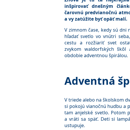
inšpirovať dnešným člán
čarovnú predvianočnú atmo
a vy zatúžite byť opäť malí.
V zimnom čase, kedy sú dni n
hľadať svetlo vo vnútri seba
cestu a rozžiariť svet osta
zvykom waldorfských škôl 
obdobie adventnou špirálou.
Adventná šp
V triede alebo na školskom dvo
si pokojú vianočnú hudbu a pr
tam anjelské svetlo. Potom p
a vráti sa späť. Deti si lam
ustupuje.